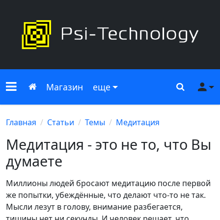
Меню сайта
Главная
Поиск
Ме
Магазин
еще
Главная
Статьи
Темы
Медитация
Медитация - это не то, что Вы
думаете
Миллионы людей бросают медитацию после первой
же попытки, убеждённые, что делают что-то не так.
Мысли лезут в голову, внимание разбегается,
тишины нет ни секунды. И человек решает, что