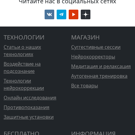
Читайте нас в социальных сетях
ТЕХНОЛОГИИ
МАГАЗИН
Статьи о наших
Суггестивные сессии
технологиях
Нейрокорректоры
Воздействие на
Медитация и релаксация
подсознание
Аутогенная тренировка
Технологии
Все товары
нейрокоррекции
Онлайн исследования
Противопоказания
Защитные установки
БЕСПЛАТНО
ИНФОРМАЦИЯ