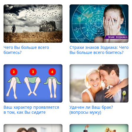
Чего Вы больше всего
Страхи знаков Зодиака: Чего
боитесь?
Вы больше всего боитесь?
Ваш характер проявляется
Удачен ли Ваш брак?
в том, как Вы сидите
(вопросы мужу)