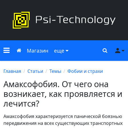
Меню сайта
Главная
Поиск
Ме
Магазин
еще
Главная
Статьи
Темы
Фобии и страхи
Амаксофобия. От чего она
возникает, как проявляется и
лечится?
Амаксофобия характеризуется панической боязнью
передвижения на всех существующих транспортных