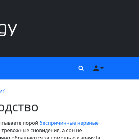
Поиск
Меню пользов
м?
одство
пытываете порой
беспричинные нервные
 тревожные сновидения, а сон не
ычно обращаются за помощью к врачу (а