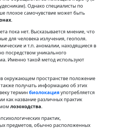
кудесникам). Однако специалисты по
аше плохое самочувствие может быть
онах
.
ета пока нет. Высказывается мнение, что
ые для человека излучения, геополя.
ические и т.п. аномалии, находящиеся в
но посредством уникального
ма. Именно такой метод используют
ь в окружающем пространстве положение
а также получать информацию об этих
овеку термин
биолокация
употребляется
и как название различных практик
имом
лозоходства
.
рапсихологических практик,
ых предметов, обычно расположенных