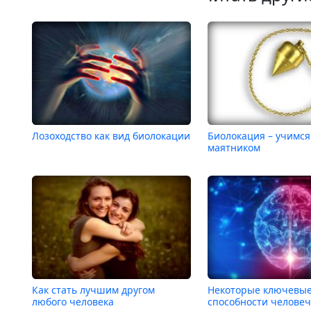
Лозоходство как вид биолокации
Биолокация – учимся
маятником
Как стать лучшим другом
Некоторые ключевы
любого человека
способности человеч