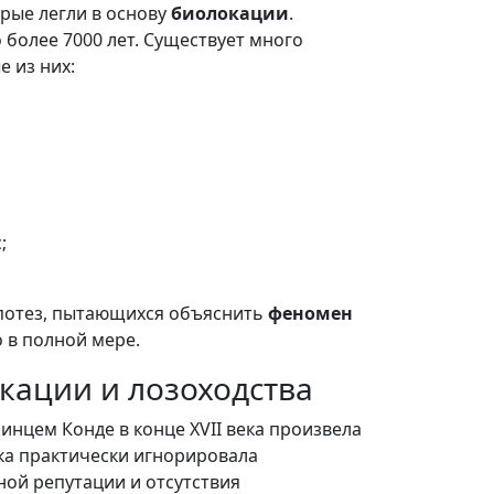
рые легли в основу
биолокации
.
о более 7000 лет. Существует много
е из них:
;
ипотез, пытающихся объяснить
феномен
о в полной мере.
кации и лозоходства
инцем Конде в конце XVII века произвела
ука практически игнорировала
ной репутации и отсутствия