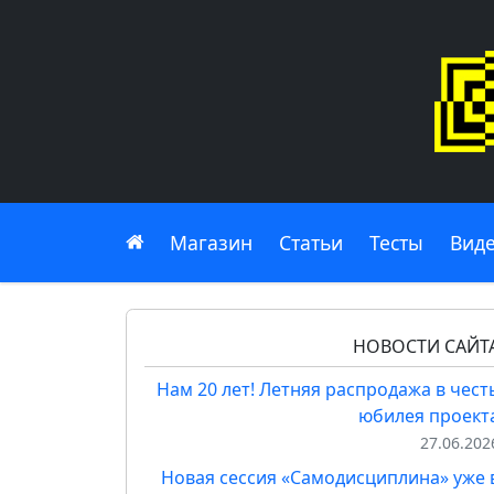
Главная
Магазин
Статьи
Тесты
Вид
НОВОСТИ САЙТ
Нам 20 лет! Летняя распродажа в чест
юбилея проект
27.06.202
Новая сессия «Самодисциплина» уже 