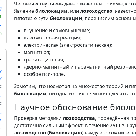
Человечеству очень давно известны приемы, кото
?
Явление
биолокации
, или
лозоходство
, известн
1
гипотез о сути
биолокации
, перечислим основны
м
внушение и самовнушение;
6
идеомоторная реакция;
электрическая (электростатическая);
магнитная;
Е
гравитационная;
ядерно-магнитный и парамагнитный резонанс
к
особое пси-поле.
?
Заметим, что несмотря на множество теорий и г
с
биолокации
, ни одна из них не может сделать эт
я
с
Научное обоснование биоло
е
Проверка методики
лозоходства
, проведённая пр
м
достаточно сильный эффект: в течение XVIII в. на
ы
лозоходство (биолокацию)
ввиду его сомнитель