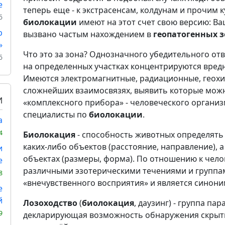
е
теперь еще - к экстрасенсам, колдунам и прочим 
6
биолокации
имеют на этот счет свою версию: В
р
вызвано частым нахождением в
геопатогенных з
»
Что это за зона? Однозначного убедительного отв
6
на определенных участках концентрируются вредн
Имеются электромагнитные, радиационные, геохим
сложнейших взаимосвязях, выявить которые мож
И
«комплексного прибора» - человеческого организ
специалисты по
биолокации
.
а
4
Биолокация
- способность животных определят
каких-либо объектов (расстояние, направление), 
и
объектах (размеры, форма). По отношению к чел
е
различными эзотерическими течениями и группам
8
«внечувственного восприятия» и является синон
е
й
Лозоходство
(
биолокация
, даузинг) - группа па
9
декларирующая возможность обнаружения скрыт