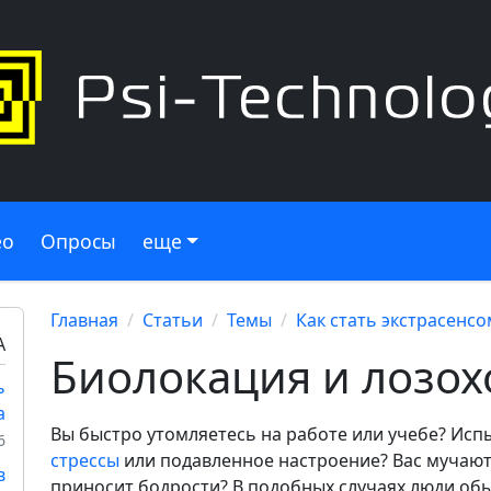
ео
Опросы
еще
Главная
Статьи
Темы
Как стать экстрасенсо
А
Биолокация и лозох
ь
а
Вы быстро утомляетесь на работе или учебе? Ис
6
стрессы
или подавленное настроение? Вас мучают
в
приносит бодрости? В подобных случаях люди об