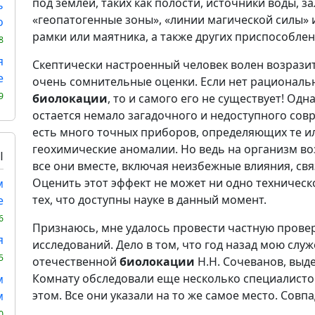
под землёй, таких как полости, источники воды, 
ь
«геопатогенные зоны», «линии магической силы» 
о
рамки или маятника, а также других приспособлен
8
я
Скептически настроенный человек волен возразить
е
очень сомнительные оценки. Если нет рациональ
9
биолокации
, то и самого его не существует! Одн
остается немало загадочного и недоступного совр
есть много точных приборов, определяющих те и
геохимические аномалии. Но ведь на организм воз
Ы
все они вместе, включая неизбежные влияния, св
Оценить этот эффект не может ни одно техническ
м
тех, что доступны науке в данный момент.
е
6
Признаюсь, мне удалось провести частную прове
я
исследований. Дело в том, что год назад мою сл
5
отечественной
биолокации
Н.Н. Сочеванов, выд
Комнату обследовали еще несколько специалист
м
этом. Все они указали на то же самое место. Совпа
м
0