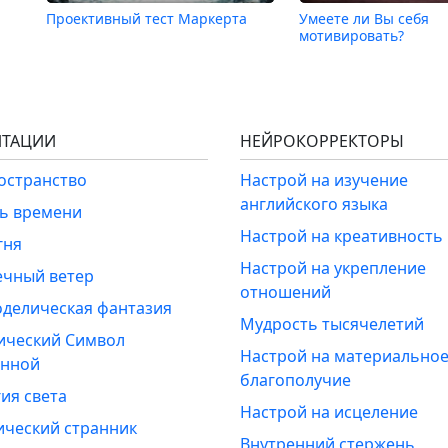
Проективный тест Маркерта
Умеете ли Вы себя
мотивировать?
ТАЦИИ
НЕЙРОКОРРЕКТОРЫ
ространство
Настрой на изучение
английского языка
ль времени
Настрой на креативность
гня
Настрой на укрепление
ечный ветер
отношений
оделическая фантазия
Мудрость тысячелетий
ический Символ
Настрой на материально
енной
благополучие
ия света
Настрой на исцеление
ический странник
Внутренний стержень