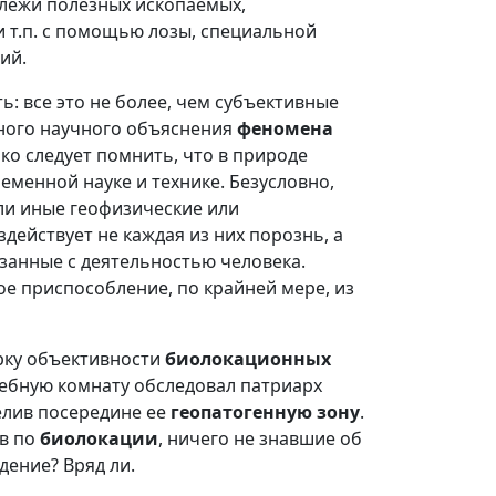
залежи полезных ископаемых,
и т.п. с помощью лозы, специальной
ий.
: все это не более, чем субъективные
ного научного объяснения
феномена
ако следует помнить, что в природе
еменной науке и технике. Безусловно,
ли иные геофизические или
действует не каждая из них порознь, а
язанные с деятельностью человека.
ое приспособление, по крайней мере, из
рку объективности
биолокационных
ужебную комнату обследовал патриарх
елив посередине ее
геопатогенную зону
.
ов по
биолокации
, ничего не знавшие об
дение? Вряд ли.