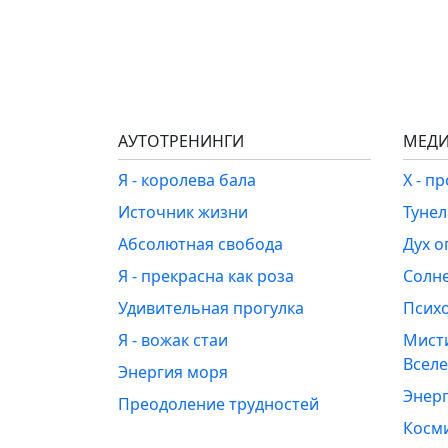
АУТОТРЕНИНГИ
МЕДИ
Я - королева бала
Х - п
Источник жизни
Туне
Абсолютная свобода
Дух о
Я - прекрасна как роза
Солн
Удивительная прогулка
Псих
Я - вожак стаи
Мист
Всел
Энергия моря
Энерг
Преодоление трудностей
Косм