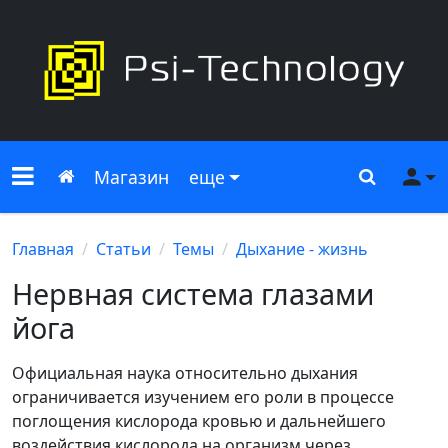
Меню сайта
Главная
Поиск
Ме
Магазин
еще
Главная
Статьи
Темы
Дыхание - жизнь
Нервная система глазами
йога
Официальная наука относительно дыхания
ограничивается изучением его роли в процессе
поглощения кислорода кровью и дальнейшего
воздействия кислорода на организм через