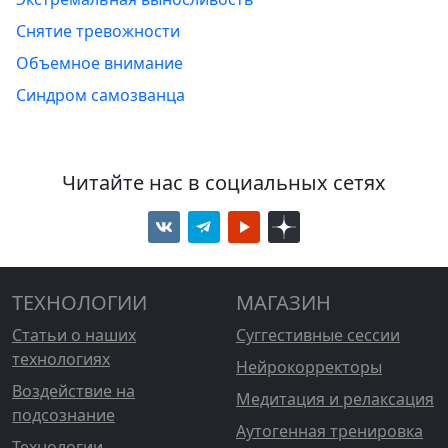
Снятие тревожности
Объемное внимание
Синдром самозванца
Читайте нас в социальных сетях
ТЕХНОЛОГИИ
МАГАЗИН
Статьи о наших
Суггестивные сессии
технологиях
Нейрокорректоры
Воздействие на
Медитация и релаксация
подсознание
Аутогенная тренировка
Технологии