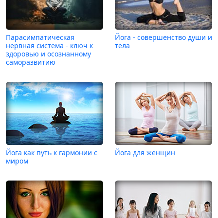
Парасимпатическая
Йога - совершенство души и
нервная система - ключ к
тела
здоровью и осознанному
саморазвитию
Йога как путь к гармонии с
Йога для женщин
миром