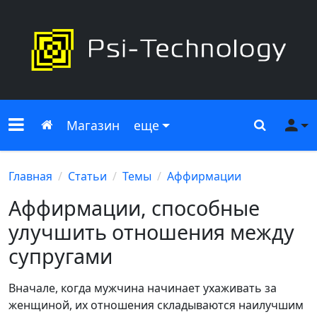
Меню сайта
Главная
Поиск
Ме
Магазин
еще
Главная
Статьи
Темы
Аффирмации
Аффирмации, способные
улучшить отношения между
супругами
Вначале, когда мужчина начинает ухаживать за
женщиной, их отношения складываются наилучшим