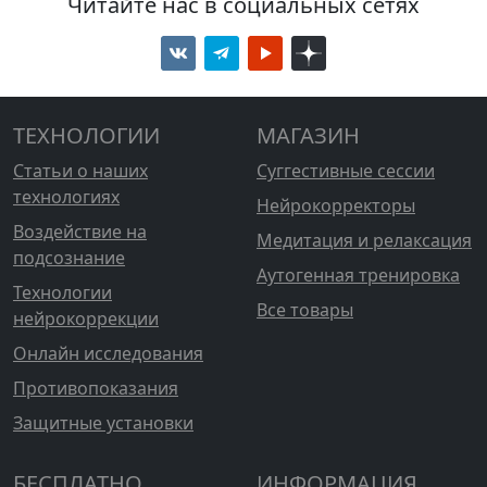
Читайте нас в социальных сетях
ТЕХНОЛОГИИ
МАГАЗИН
Статьи о наших
Суггестивные сессии
технологиях
Нейрокорректоры
Воздействие на
Медитация и релаксация
подсознание
Аутогенная тренировка
Технологии
Все товары
нейрокоррекции
Онлайн исследования
Противопоказания
Защитные установки
БЕСПЛАТНО
ИНФОРМАЦИЯ