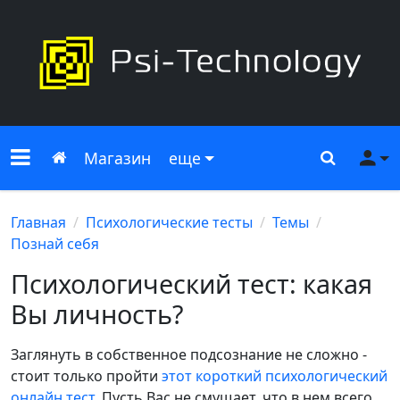
Меню сайта
Главная
Поиск
Ме
Магазин
еще
Главная
Психологические тесты
Темы
Познай себя
Психологический тест: какая
Вы личность?
Заглянуть в собственное подсознание не сложно -
стоит только пройти
этот короткий
психологический
онлайн тест
. Пусть Вас не смущает, что в нем всего