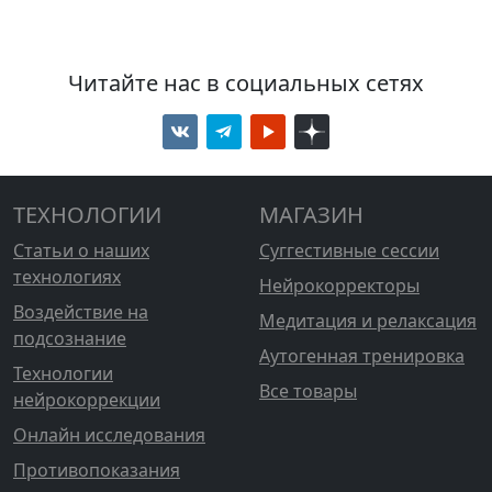
Читайте нас в социальных сетях
ТЕХНОЛОГИИ
МАГАЗИН
Статьи о наших
Суггестивные сессии
технологиях
Нейрокорректоры
Воздействие на
Медитация и релаксация
подсознание
Аутогенная тренировка
Технологии
Все товары
нейрокоррекции
Онлайн исследования
Противопоказания