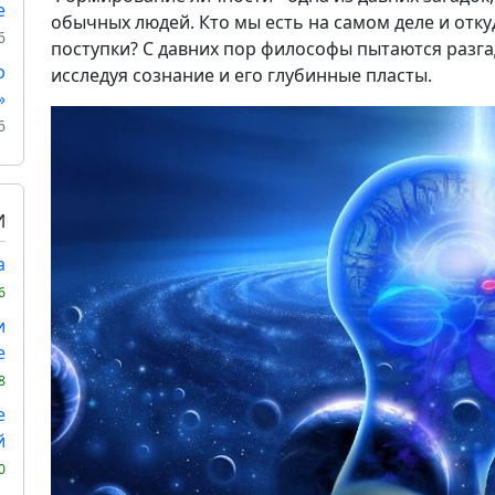
е
обычных людей. Кто мы есть на самом деле и отк
6
поступки? С давних пор философы пытаются разга
р
исследуя сознание и его глубинные пласты.
»
6
И
а
6
и
е
8
е
й
0