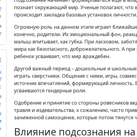
познает окружающий мир. Ученые полагают, что в
?
происходит закладка базовых установок личности
1
м
Огромную роль на данном этапе играет ближайше
конечно, родители. Их эмоциональный фон, реакци
7
малыш впитывает, как губка. При ласковом, заб
мира как безопасного, доброжелательного. А при 
ребенок усваивает, что мир враждебен.
Е
Другой важный период – дошкольные и школьные
к
играть сверстники. Общение с ними, игры, совме
?
источник впечатлений, формирующий личность. В
с
усваиваются гендерные роли.
я
Одобрение и принятие со стороны ровесников ве
с
травля и издевательства, к сожалению, часто при
е
заниженной самооценке, которые потом тянутся ч
м
Влияние подсознания на 
ы