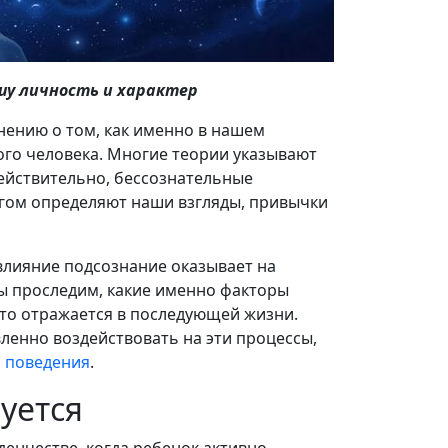
шу личность и характер
нению о том, как именно в нашем
ого человека. Многие теории указывают
действительно, бессознательные
огом определяют наши взгляды, привычки
 влияние подсознание оказывает на
ы проследим, какие именно факторы
 это отражается в последующей жизни.
ленно воздействовать на эти процессы,
 поведения
.
уется
енчестве, когда ребенок активно