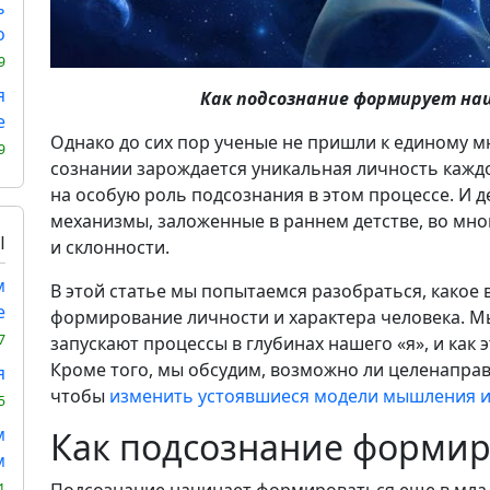
ь
о
9
я
Как подсознание формирует на
е
Однако до сих пор ученые не пришли к единому м
9
сознании зарождается уникальная личность кажд
на особую роль подсознания в этом процессе. И 
механизмы, заложенные в раннем детстве, во мн
Ы
и склонности.
м
В этой статье мы попытаемся разобраться, какое
е
формирование личности и характера человека. М
7
запускают процессы в глубинах нашего «я», и как
Кроме того, мы обсудим, возможно ли целенаправ
я
чтобы
изменить устоявшиеся модели мышления и
5
м
Как подсознание формир
м
Подсознание начинает формироваться еще в млад
1