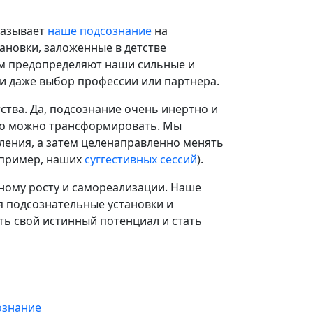
казывает
наше подсознание
на
ановки, заложенные в детстве
ом предопределяют наши сильные и
и даже выбор профессии или партнера.
тства. Да, подсознание очень инертно и
его можно трансформировать. Мы
ения, а затем целенаправленно менять
апример, наших
суггестивных сессий
).
тному росту и самореализации. Наше
я подсознательные установки и
ть свой истинный потенциал и стать
ознание