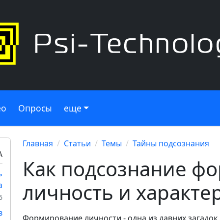
ео
Опросы
еще
Главная
Статьи
Темы
Тайны подсознания
А
Как подсознание ф
ь
личность и характе
а
6
в
Формирование личности - одна из давних загадок,