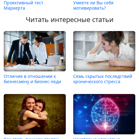
Проективный тест
Умеете ли Вы себя
Маркерта
мотивировать?
Читать интересные статьи
Отличия в отношении к
Семь скрытых последствий
бизнесмену и бизнес-леди
хронического стресса