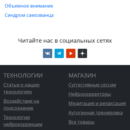
Объемное внимание
Синдром самозванца
Читайте нас в социальных сетях
ТЕХНОЛОГИИ
МАГАЗИН
Статьи о наших
Суггестивные сессии
технологиях
Нейрокорректоры
Воздействие на
Медитация и релаксация
подсознание
Аутогенная тренировка
Технологии
Все товары
нейрокоррекции