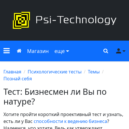
Меню сайта
Главная
Поиск
Ме
Магазин
еще
Главная
Психологические тесты
Темы
Познай себя
Тест: Бизнесмен ли Вы по
натуре?
Хотите пройти короткий проективный тест и узнать,
есть ли у Вас
способности к ведению бизнеса
?
Надеемся, что хотите. Ведь как утверждают