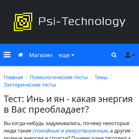
Меню сайта
Главная
Поиск
Ме
Магазин
еще
Главная
Психологические тесты
Темы
Эзотерические тесты
Тест: Инь и ян - какая энергия
в Вас преобладает?
Вы когда-нибудь задумывались, почему некоторые
люди такие
спокойные и умиротворенные
, а другие -
полные энергии и страсти? Почему одни тяготеют к