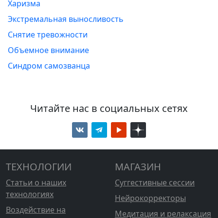
Харизма
Экстремальная выносливость
Снятие тревожности
Объемное внимание
Синдром самозванца
Читайте нас в социальных сетях
ТЕХНОЛОГИИ
МАГАЗИН
Статьи о наших
Суггестивные сессии
технологиях
Нейрокорректоры
Воздействие на
Медитация и релаксация