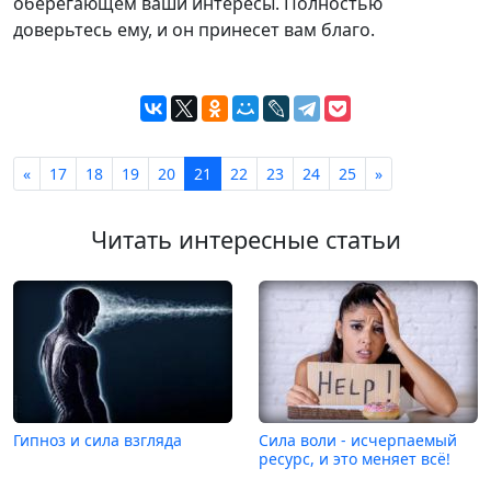
оберегающем ваши интересы. Полностью
доверьтесь ему, и он принесет вам благо.
«
17
18
19
20
21
22
23
24
25
»
Читать интересные статьи
Гипноз и сила взгляда
Сила воли - исчерпаемый
ресурс, и это меняет всё!