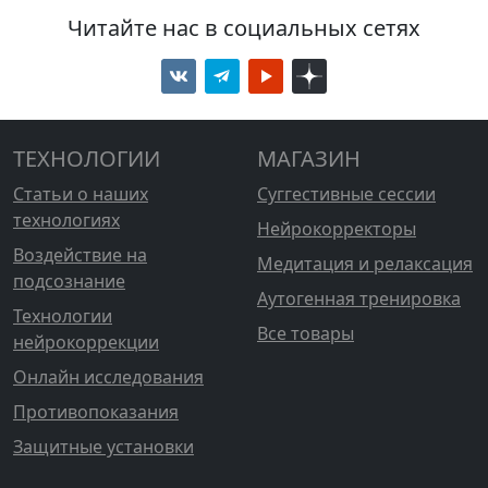
Читайте нас в социальных сетях
ТЕХНОЛОГИИ
МАГАЗИН
Статьи о наших
Суггестивные сессии
технологиях
Нейрокорректоры
Воздействие на
Медитация и релаксация
подсознание
Аутогенная тренировка
Технологии
Все товары
нейрокоррекции
Онлайн исследования
Противопоказания
Защитные установки