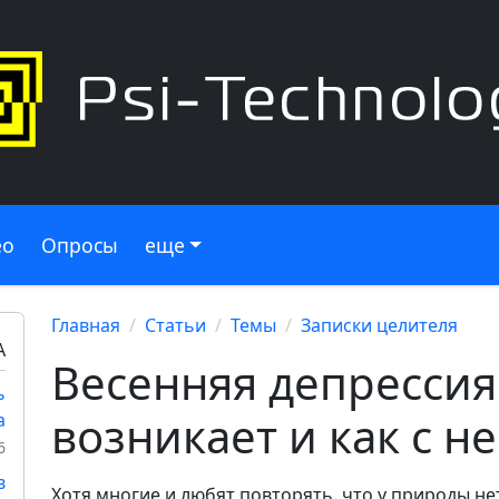
ео
Опросы
еще
Главная
Статьи
Темы
Записки целителя
А
Весенняя депрессия
ь
возникает и как с н
а
6
в
Хотя многие и любят повторять, что у природы не