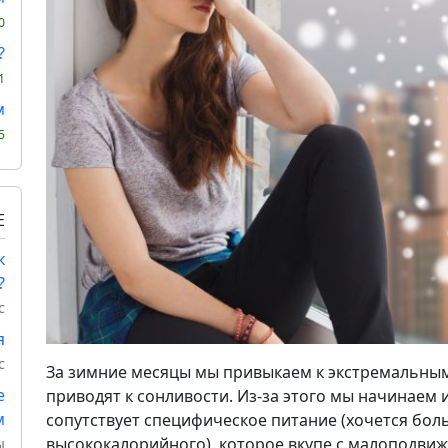
0
?
1
м
5
Е
к
?
с
я
с
За зимние месяцы мы привыкаем к экстремальным 
е
приводят к сонливости. Из-за этого мы начинаем 
м
сопутствует специфическое питание (хочется бол
высококалорийного), которое вкупе с малоподви
ы