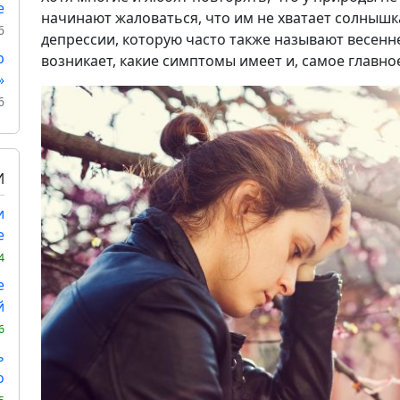
е
начинают жаловаться, что им не хватает солнышка
6
депрессии, которую часто также называют весенн
р
возникает, какие симптомы имеет и, самое главное
»
6
И
и
е
4
е
й
6
ь
о