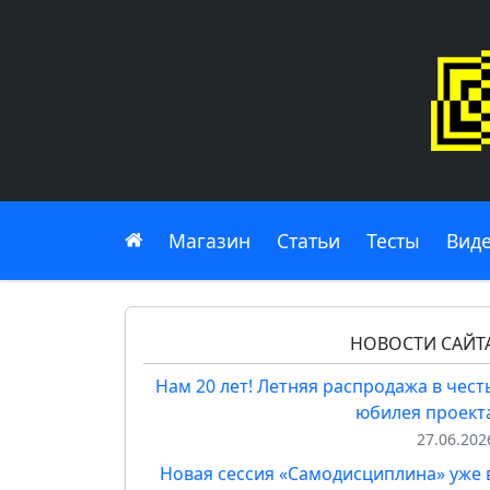
Главная
Магазин
Статьи
Тесты
Вид
НОВОСТИ САЙТ
Нам 20 лет! Летняя распродажа в чест
юбилея проект
27.06.202
Новая сессия «Самодисциплина» уже 