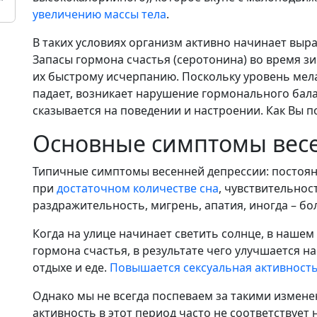
увеличению массы тела
.
В таких условиях организм активно начинает выр
Запасы гормона счастья (серотонина) во время з
их быстрому исчерпанию. Поскольку уровень мела
падает, возникает нарушение гормонального балан
сказывается на поведении и настроении. Как Вы по
Основные симптомы вес
Типичные симптомы весенней депрессии: постоянн
при
достаточном количестве сна
, чувствительнос
раздражительность, мигрень, апатия, иногда – бол
Когда на улице начинает светить солнце, в нашем
гормона счастья, в результате чего улучшается н
отдыхе и еде.
Повышается сексуальная активност
Однако мы не всегда поспеваем за такими измен
активность в этот период часто не соответствуе