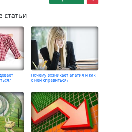
е статьи
девает
Почему возникает апатия и как
оться?
с ней справиться?