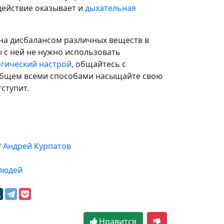
действие оказывает и
дыхательная
на дисбалансом различных веществ в
ы с ней не нужно использовать
огический настрой
, общайтесь с
 общем всеми способами насыщайте свою
ступит.
? Андрей Курпатов
 людей
Нравится