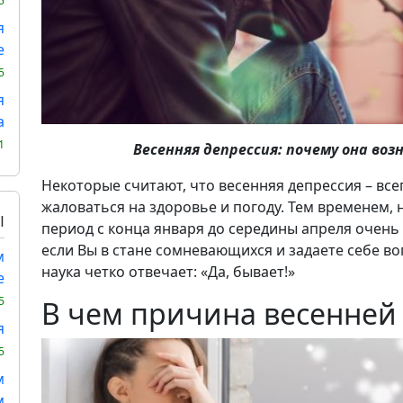
5
я
е
5
я
а
1
Весенняя депрессия: почему она воз
Некоторые считают, что весенняя депрессия – все
жаловаться на здоровье и погоду. Тем временем,
Ы
период с конца января до середины апреля очень
если Вы в стане сомневающихся и задаете себе во
м
наука четко отвечает: «Да, бывает!»
е
5
В чем причина весенней
я
5
м
м