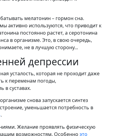
абатывать мелатонин – гормон сна.
имы активно используются, что приводит к
тонина постоянно растет, а серотонина
са в организме. Это, в свою очередь,
нимаете, не в лучшую сторону...
енней депрессии
ая усталость, которая не проходит даже
ть к переменам погоды,
ь в суставах.
 организме снова запускается синтез
астроение, уменьшается потребность в
ь
.
ениями. Желание проявлять физическую
т нашим возможностям. Особенно
это