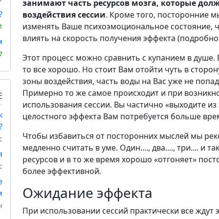
занимают часть ресурсов мозга, которые дол
?
воздействия сессии
. Кроме того, посторонние м
изменять Ваше психоэмоциональное состояние, ч
1
влиять на скорость получения эффекта (подробно 
м
7
Этот процесс можно сравнить с купанием в душе. 
то все хорошо. Но стоит Вам отойти чуть в сторон
зоны воздействия, часть воды на Вас уже не попад
Примерно то же самое происходит и при возникн
Е
использования сессии. Вы частично «выходите из
к
целостного эффекта Вам потребуется больше вре
?
Чтобы избавиться от посторонних мыслей мы рек
с
медленно считать в уме. Один...., два...., три.... и
я
ресурсов и в то же время хорошо «отгоняет» пост
с
более эффективной.
е
Ожидание эффекта
м
ы
При использовании сессий практически все ждут э