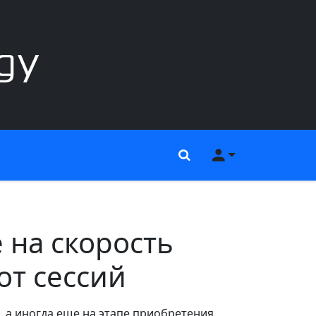
Поиск
Меню пользов
 на скорость
от сессий
 а иногда еще на этапе приобретения,