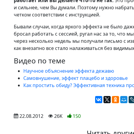
работает или Вы делаете что-то не так
. Это пр
и сильнее, чем Вы думали. Поэтому нужно набрат
четком соответствии с инструкцией.
Бывали случаи, когда яркого эффекта не было даж
бросал работать с сессией, ругал нас за то, что 
через несколько недель мы получали письмо с из
как внезапно все стало налаживаться без видимых
Видео по теме
Научное объяснение эффекта дежавю
Самовнушение, эффект плацебо и здоровье
Как простить обиду? Эффективная техника п
 22.08.2012
 26K
150
Читать други