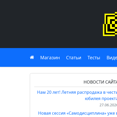
Главная
Магазин
Статьи
Тесты
Вид
НОВОСТИ САЙТ
Нам 20 лет! Летняя распродажа в чест
юбилея проект
27.06.202
Новая сессия «Самодисциплина» уже 