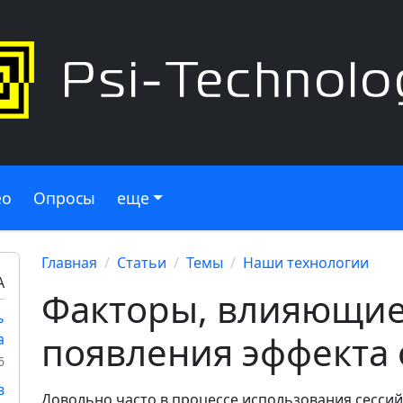
ео
Опросы
еще
Главная
Статьи
Темы
Наши технологии
А
Факторы, влияющие
ь
появления эффекта 
а
6
в
Довольно часто в процессе использования сессий,