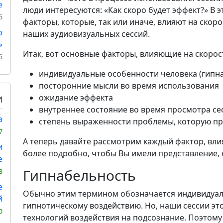
е
люди интересуются: «Как скоро будет эффект?» В 
6
факторы, которые, так или иначе, влияют на скор
р
наших аудиовизуальных сессий.
»
Итак, вот основные факторы, влияющие на скорос
6
индивидуальные особенности человека (гипн
посторонние мысли во время использования
ожидание эффекта
И
внутреннее состояние во время просмотра се
а
степень выраженности проблемы, которую пр
7
А теперь давайте рассмотрим каждый фактор, вл
и
более подробно, чтобы Вы имели представление, 
е
Гипнабельность
8
е
Обычно этим термином обозначается индивидуал
й
гипнотическому воздействию. Но, наши сессии это
0
технологий воздействия на подсознание. Поэтом