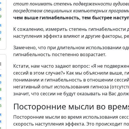
ь
стоит понимать степень подверженности аудиови
о
посредством специальных компьютерных программ 
9
чем выше гипнабельность, тем быстрее наступ
я
К сожалению, измерить степень гипнабельности д
е
наступления эффекта влияют и другие факторы, р
1
Замечено, что при длительном использовании од
гипнабельность постепенно возрастает.
Ы
Кстати, нам часто задают вопрос: «Я не подвержен
сессий в этом случае?» Как мы объяснили выше, 
м
понимании и гипнабельность в отношении сессий 
е
негативный опыт использования гипноза (отсутств
8
значит, что сессии не будут оказывать на Вас дол
я
Посторонние мысли во врем
6
м
Посторонние мысли во время использования сес
м
скорость наступления эффекта. Это происходит п
1