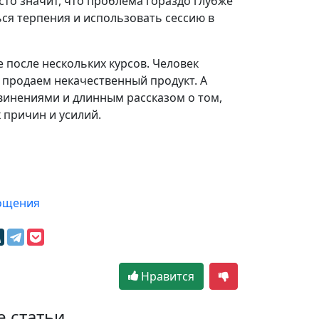
осто значит, что проблема гораздо глубже
ься терпения и использовать сессию в
е после нескольких курсов. Человек
мы продаем некачественный продукт. А
винениями и длинным рассказом о том,
 причин и усилий.
рощения
Нравится
е статьи