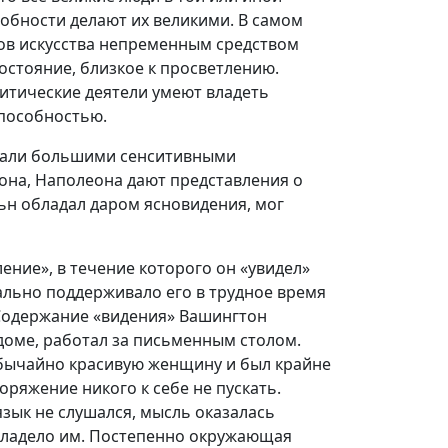
обности делают их великими. В самом
ров искусства непременным средством
стояние, близкое к просветлению.
итические деятели умеют владеть
способностью.
дали большими сенситивными
она, Наполеона дают представления о
льн обладал даром ясновидения, мог
ение», в течение которого он «увидел»
ально поддерживало его в трудное время
Содержание «видения» Вашингтон
 доме, работал за письменным столом.
обычайно красивую женщину и был крайне
поряжение никого к себе не пускать.
язык не слушался, мысль оказалась
овладело им. Постепенно окружающая