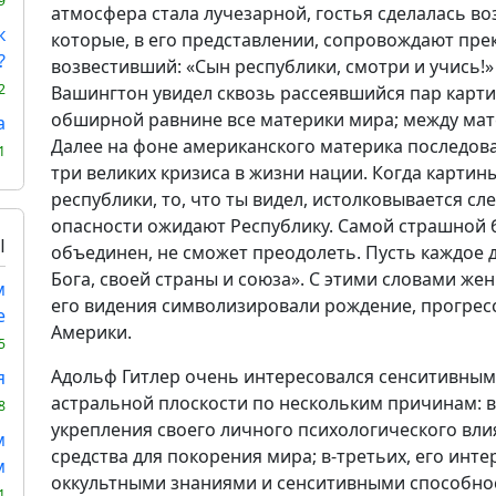
9
атмосфера стала лучезарной, гостья сделалась в
к
которые, в его представлении, сопровождают пре
?
возвестивший: «Сын республики, смотри и учись!» 
2
Вашингтон увидел сквозь рассеявшийся пар карти
обширной равнине все материки мира; между мат
а
Далее на фоне американского материка последов
1
три великих кризиса в жизни нации. Когда картин
республики, то, что ты видел, истолковывается 
опасности ожидают Республику. Самой страшной б
Ы
объединен, не сможет преодолеть. Пусть каждое д
Бога, своей страны и союза». С этими словами же
м
его видения символизировали рождение, прогрес
е
Америки.
5
Адольф Гитлер очень интересовался сенситивным
я
астральной плоскости по нескольким причинам: во
8
укрепления своего личного психологического вли
м
средства для покорения мира; в-третьих, его инт
м
оккультными знаниями и сенситивными способно
1