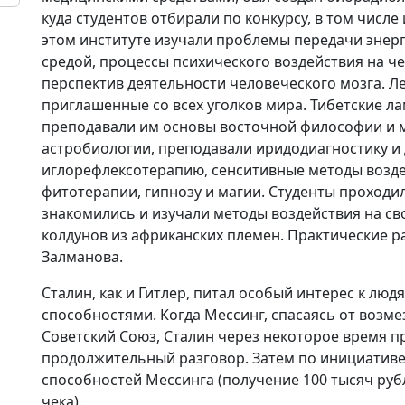
куда студентов отбирали по конкурсу, в том числе
этом институте изучали проблемы передачи энер
средой, процессы психического воздействия на ч
перспектив деятельности человеческого мозга. Л
приглашенные со всех уголков мира. Тибетские ла
преподавали им основы восточной философии и м
астробиологии, преподавали иридодиагностику и 
иглорефлексотерапию, сенситивные методы возде
фитотерапии, гипнозу и магии. Студенты проходил
знакомились и изучали методы воздействия на св
колдунов из африканских племен. Практические р
Залманова.
Сталин, как и Гитлер, питал особый интерес к л
способностями. Когда Мессинг, спасаясь от возме
Советский Союз, Сталин через некоторое время пр
продолжительный разговор. Затем по инициативе
способностей Мессинга (получение 100 тысяч руб
чека).