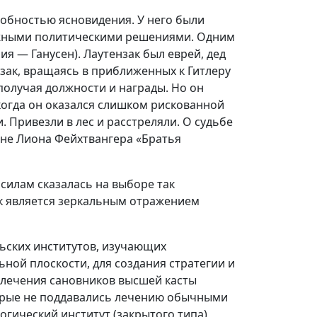
собностью ясновидения. У него были
ажными политическими решениями. Одним
ия — Ганусен). Лаутензак был еврей, дед
нзак, вращаясь в приближенных к Гитлеру
 получая должности и награды. Но он
 когда он оказался слишком рискованной
. Привезли в лес и расстреляли. О судьбе
ане Лиона Фейхтвангера «Братья
силам сказалась на выборе так
к является зеркальным отражением
льских институтов, изучающих
ной плоскости, для создания стратегии и
 лечения сановников высшей касты
торые не поддавались лечению обычными
гический институт (закрытого типа),