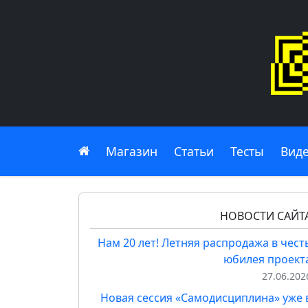
Главная
Магазин
Статьи
Тесты
Вид
НОВОСТИ САЙТ
Нам 20 лет! Летняя распродажа в чест
юбилея проект
27.06.202
Новая сессия «Самодисциплина» уже 