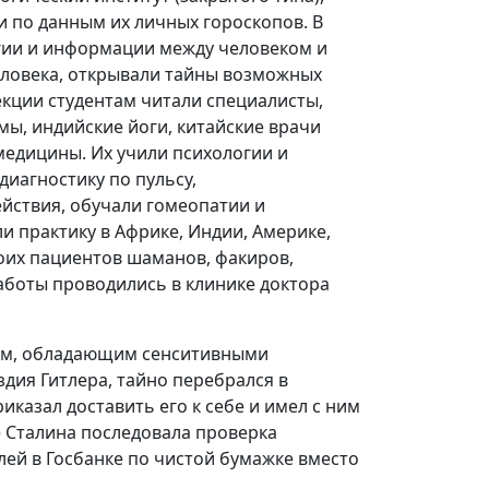
 и по данным их личных гороскопов. В
гии и информации между человеком и
еловека, открывали тайны возможных
екции студентам читали специалисты,
мы, индийские йоги, китайские врачи
едицины. Их учили психологии и
диагностику по пульсу,
йствия, обучали гомеопатии и
и практику в Африке, Индии, Америке,
оих пациентов шаманов, факиров,
аботы проводились в клинике доктора
юдям, обладающим сенситивными
здия Гитлера, тайно перебрался в
иказал доставить его к себе и имел с ним
 Сталина последовала проверка
лей в Госбанке по чистой бумажке вместо