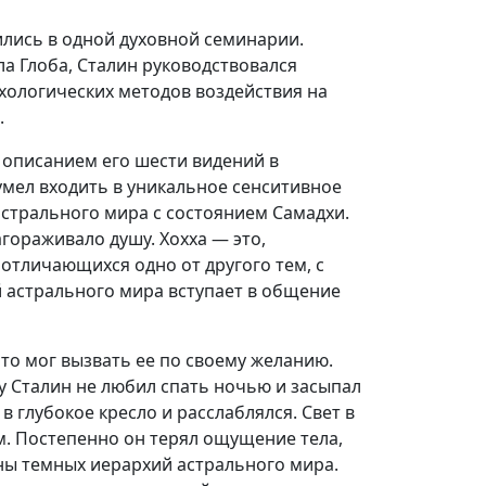
ились в одной духовной семинарии.
а Глоба, Сталин руководствовался
сихологических методов воздействия на
.
 описанием его шести видений в
умел входить в уникальное сенситивное
астрального мира с состоянием Самадхи.
агораживало душу. Хохха — это,
 отличающихся одно от другого тем, с
й астрального мира вступает в общение
что мог вызвать ее по своему желанию.
у Сталин не любил спать ночью и засыпал
в глубокое кресло и расслаблялся. Свет в
м. Постепенно он терял ощущение тела,
ны темных иерархий астрального мира.