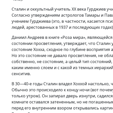
Сталин и оккультный учитель XX века Гурджиев уч
Согласно утверждениям астрологов Тамары и Павл
учением Гурджиева (это, в частности, касается п
людей, арестованных в 1937 и последующих годах)
Даниил Андреев в книге «Роза мира», являющейся
состоянии просветления, утверждает, что Сталин 
состояние Хохха, сходное по глубине восприятия 
Но это состояние не давало просветления, не обл
собственно, не состояние, а целый тип состояний,
каким именно слоем и с какой из темных иерархи
сенситив.
В 30—40-е годы Сталин владел Хоххой настолько, 
Обычно это происходило к концу ночи (вот почем
только утром). Он запирал дверь изнутри, садился 
комнате оставался затененным, но не погашенны
перед его внутренним взором открывались карти