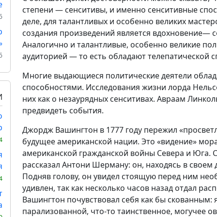
е
степени — сенситивы, и именно сенситивные спос
6
деле, для талантливых и особенно великих масте
р
создания произведений является вдохновение— со
»
Аналогично и талантливые, особенно великие пол
6
аудиторией — то есть обладают телепатической 
Многие выдающиеся политические деятели обла
способностями. Исследования жизни лорда Нельс
И
них как о незаурядных сенситивах. Авраам Линко
предвидеть события.
о
р
Джордж Вашингтон в 1777 году пережил «просветл
4
будущее американской нации. Это «видение» мор
американской гражданской войны Севера и Юга. 
я
рассказал Антони Шерману: он, находясь в своем
я
Подняв голову, он увидел стоящую перед ним не
4
удивлен, так как несколько часов назад отдал рас
т
Вашингтон почувствовал себя как бы скованным: 
а
парализованной, что-то таинственное, могучее 