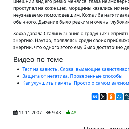
Внешний вид его резко менялся: глаза неимовер
проступал на коже щек, морщины казались исчез
неузнаваемо помолодевшим. Кожа лба натягивалас
обычного. Дыхание было редким и очень глубоки
Хохха давала Сталину знания о грядущих неприят
энергию. Наутро, появляясь среди своих приближ
энергии, что одного этого ему было достаточно д
Видео по теме
Тест на зависть. Слова, выдающие завистливо
Защита от негатива. Проверенные способы!
Как улучшить память. Просто о самом важно
 11.11.2007
 9.4K
48
Читать други