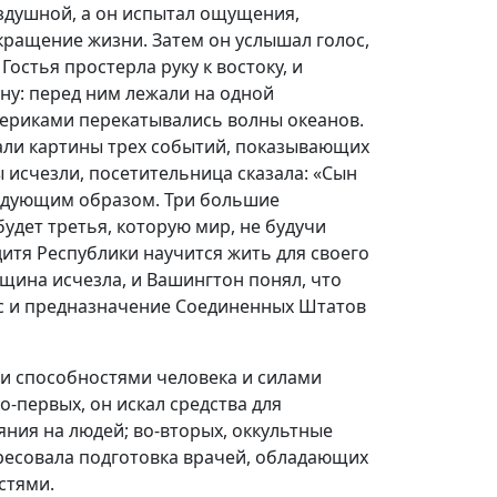
оздушной, а он испытал ощущения,
кращение жизни. Затем он услышал голос,
Гостья простерла руку к востоку, и
ну: перед ним лежали на одной
ериками перекатывались волны океанов.
али картины трех событий, показывающих
ы исчезли, посетительница сказала: «Сын
следующим образом. Три большие
удет третья, которую мир, не будучи
итя Республики научится жить для своего
нщина исчезла, и Вашингтон понял, что
с и предназначение Соединенных Штатов
и способностями человека и силами
-первых, он искал средства для
яния на людей; во-вторых, оккультные
ересовала подготовка врачей, обладающих
стями.