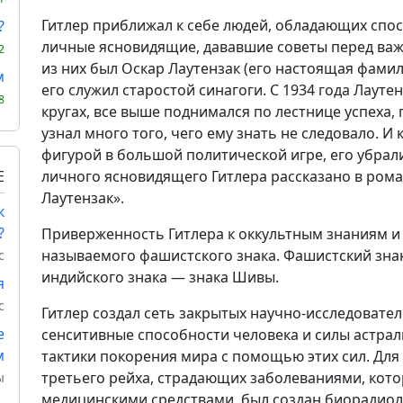
Гитлер приближал к себе людей, обладающих спо
?
личные ясновидящие, дававшие советы перед в
2
из них был Оскар Лаутензак (его настоящая фамил
м
его служил старостой синагоги. С 1934 года Лауте
8
кругах, все выше поднимался по лестнице успеха,
узнал много того, чего ему знать не следовало. И
фигурой в большой политической игре, его убрали
Е
личного ясновидящего Гитлера рассказано в ром
Лаутензак».
к
?
Приверженность Гитлера к оккультным знаниям и 
называемого фашистского знака. Фашистский зна
с
индийского знака — знака Шивы.
я
с
Гитлер создал сеть закрытых научно-исследовате
е
сенситивные способности человека и силы астраль
м
тактики покорения мира с помощью этих сил. Для
третьего рейха, страдающих заболеваниями, ко
ы
медицинскими средствами, был создан биорадиоло