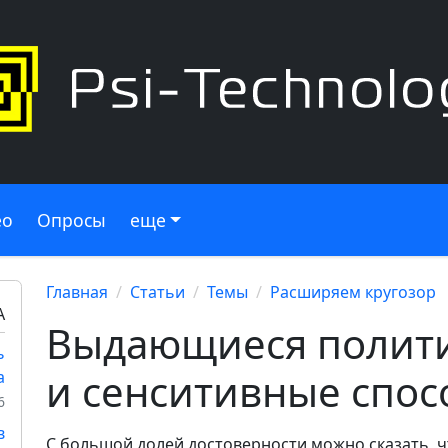
ео
Опросы
еще
Главная
Статьи
Темы
Расширяем кругозор
А
Выдающиеся полити
ь
и сенситивные спос
а
6
в
С большой долей достоверности можно сказать, чт