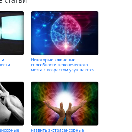
 и
Некоторые ключевые
ности
способности человеческого
мозга с возрастом улучшаются
сенсорные
Развить экстрасенсорные