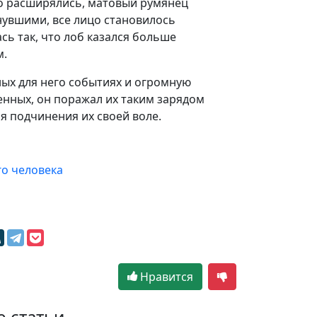
но расширялись, матовый румянец
нувшими, все лицо становилось
ь так, что лоб казался больше
м.
ных для него событиях и огромную
енных, он поражал их таким зарядом
ля подчинения их своей воле.
го человека
м
Нравится
е статьи