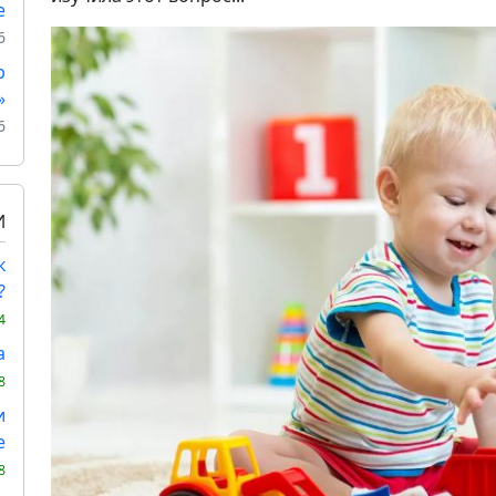
е
6
р
»
6
И
к
?
4
а
8
и
е
8