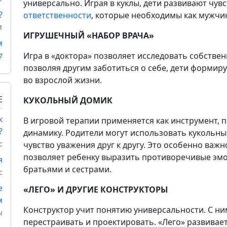
универсально. Играя в куклы, дети развивают чув
?
ответственности
, которые необходимы как мужчи
1
ИГРУШЕЧНЫЙ «НАБОР ВРАЧА»
м
Игра в «доктора» позволяет исследовать собствен
7
позволяя другим заботиться о себе, дети формир
во взрослой жизни.
Е
КУКОЛЬНЫЙ ДОМИК
к
В игровой терапии применяется как инструмент,
?
динамику. Родители могут использовать кукольны
с
чувство уважения друг к другу. Это особенно важн
позволяет ребенку выразить противоречивые эм
я
братьями и сестрами.
с
е
«ЛЕГО» И ДРУГИЕ КОНСТРУКТОРЫ
м
Конструктор учит понятию универсальности. С ни
ы
перестраивать и проектировать. «Лего» развивае