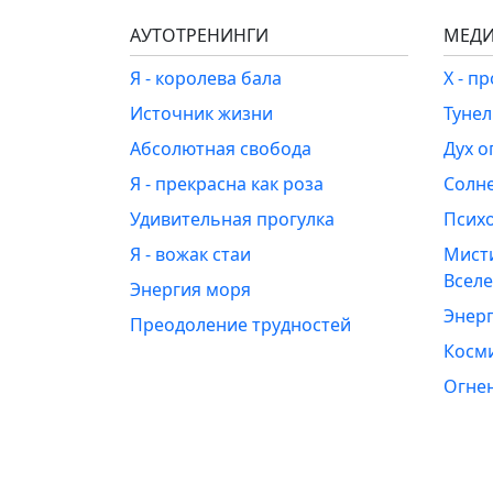
АУТОТРЕНИНГИ
МЕДИ
Я - королева бала
Х - п
Источник жизни
Туне
Абсолютная свобода
Дух о
Я - прекрасна как роза
Солн
Удивительная прогулка
Псих
Я - вожак стаи
Мист
Всел
Энергия моря
Энерг
Преодоление трудностей
Косм
Огне