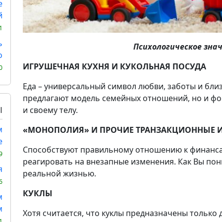
е
й
1
ь
Психологическое зна
о
ИГРУШЕЧНАЯ КУХНЯ И КУКОЛЬНАЯ ПОСУДА
0
Еда – универсальный символ любви, заботы и бли
предлагают модель семейных отношений, но и ф
Ы
и своему телу.
м
«МОНОПОЛИЯ» И ПРОЧИЕ ТРАНЗАКЦИОННЫЕ 
е
Способствуют правильному отношению к финанса
9
реагировать на внезапные изменения. Как Вы пони
я
реальной жизнью.
6
КУКЛЫ
м
м
Хотя считается, что куклы предназначены только 
1