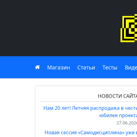
Главная
Магазин
Статьи
Тесты
Вид
НОВОСТИ САЙТ
Нам 20 лет! Летняя распродажа в чест
юбилея проект
27.06.202
Новая сессия «Самодисциплина» уже 