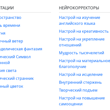
ТАЦИИ
НЕЙРОКОРРЕКТОРЫ
ространство
Настрой на изучение
английского языка
ль времени
Настрой на креативность
гня
Настрой на укрепление
ечный ветер
отношений
оделическая фантазия
Мудрость тысячелетий
ический Символ
Настрой на материально
енной
благополучие
ия света
Настрой на исцеление
ический странник
Внутренний стержень
нный цветок
Творческий подъем
Настрой на повышение
самооценки