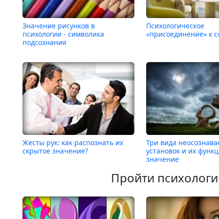
Значение рисунков в
Психологическое
психологии - символика
«присоединение» к с
подсознания
Жесты рук: как распознать их
Три вида неосознав
скрытое значение?
установок и их функ
значение
Пройти психологи