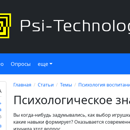
ео
Опросы
еще
Главная
Статьи
Темы
Психология воспитан
А
Психологическое з
ь
а
Вы когда-нибудь задумывались, как выбор игрушки
6
какие навыки формирует? Оказывается современн
в
изучила этот вопрос...