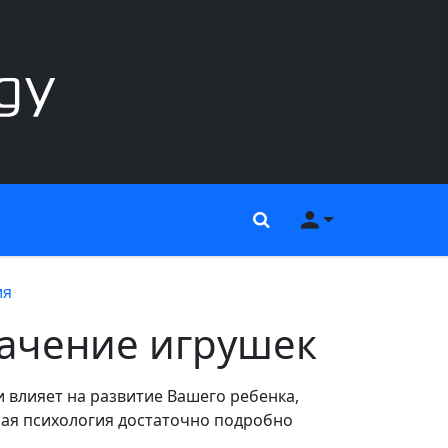
Поиск
Меню пользов
ия
начение игрушек
 влияет на развитие Вашего ребенка,
ая психология достаточно подробно