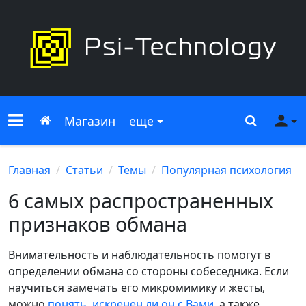
Меню сайта
Главная
Поиск
Ме
Магазин
еще
Главная
Статьи
Темы
Популярная психология
6 самых распространенных
признаков обмана
Внимательность и наблюдательность помогут в
определении обмана со стороны собеседника. Если
научиться замечать его микромимику и жесты,
можно
понять, искренен ли он с Вами
, а также