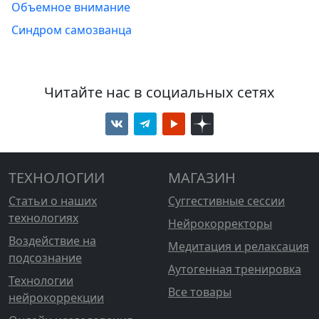
Объемное внимание
Синдром самозванца
Читайте нас в социальных сетях
ТЕХНОЛОГИИ
МАГАЗИН
Статьи о наших
Суггестивные сессии
технологиях
Нейрокорректоры
Воздействие на
Медитация и релаксация
подсознание
Аутогенная тренировка
Технологии
Все товары
нейрокоррекции