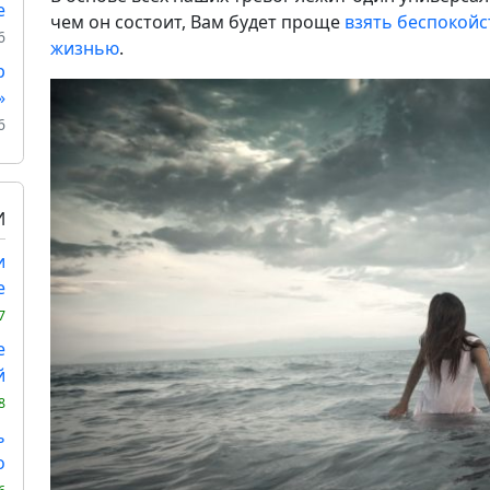
е
чем он состоит, Вам будет проще
взять беспокойс
6
жизнью
.
р
»
6
И
и
е
7
е
й
8
ь
о