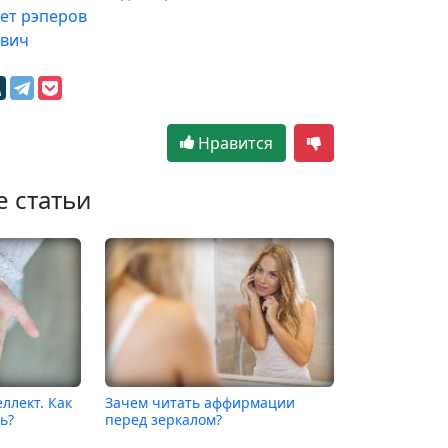
ет рэперов
евич
Нравится
е статьи
ллект. Как
Зачем читать аффирмации
ь?
перед зеркалом?