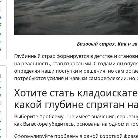
6
я
е
7
я
а
Базовый страх. Как и з
3
Глубинный страх формируется в детстве и станов
на реальность, став взрослыми. С годами он опус
определяя наши поступки и решения, но сам оста
Ы
потребуются усилия и навыки саморефлексии, но р
м
Хотите стать кладоискат
е
какой глубине спрятан н
6
я
Выберите проблему – не имеет значения, серьезн
5
как Вы вскоре убедитесь, основаны на одном и том
м
Сформулируйте проблему в одной короткой фразе 
м