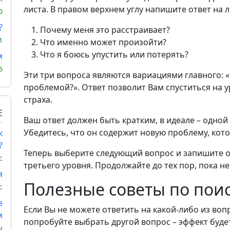
листа. В правом верхнем углу напишите ответ на
0
?
Почему меня это расстраивает?
1
Что именно может произойти?
Что я боюсь упустить или потерять?
м
6
Эти три вопроса являются вариациями главного: «
проблемой?». Ответ позволит Вам спуститься на 
страха.
Е
Ваш ответ должен быть кратким, в идеале – одной
Убедитесь, что он содержит новую проблему, кото
к
?
Теперь выберите следующий вопрос и запишите о
с
третьего уровня. Продолжайте до тех пор, пока не
я
Полезные советы по поис
с
е
Если Вы не можете ответить на какой-либо из вопр
м
попробуйте выбрать другой вопрос – эффект будет 
ы