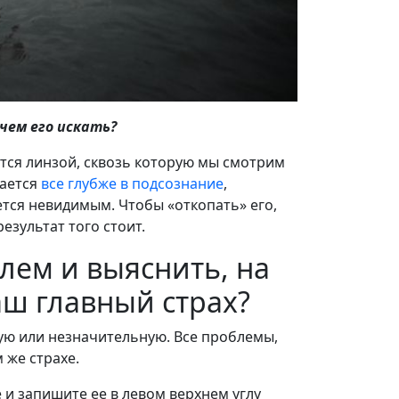
ачем его искать?
ится линзой, сквозь которую мы смотрим
кается
все глубже в подсознание
,
ется невидимым. Чтобы «откопать» его,
езультат того стоит.
елем и выяснить, на
аш главный страх?
ую или незначительную. Все проблемы,
 же страхе.
и запишите ее в левом верхнем углу