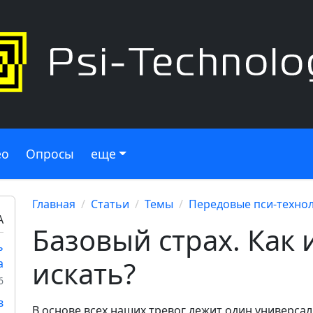
ео
Опросы
еще
Главная
Статьи
Темы
Передовые пси-техно
А
Базовый страх. Как 
ь
искать?
а
6
в
В основе всех наших тревог лежит один универсал