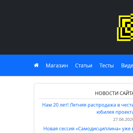
Главная
Магазин
Статьи
Тесты
Вид
НОВОСТИ САЙТ
Нам 20 лет! Летняя распродажа в чест
юбилея проект
27.06.202
Новая сессия «Самодисциплина» уже 