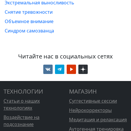
Экстремальная выносливость
Снятие тревожности
Объемное внимание
Синдром самозванца
Читайте нас в социальных сетях
ТЕХНОЛОГИИ
МАГАЗИН
Статьи о наших
Суггестивные сессии
технологиях
Нейрокорректоры
Воздействие на
Медитация и релаксация
подсознание
Аутогенная тренировка