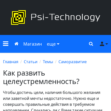
Меню сайта
Главная
Поиск
Ме
Магазин
еще
Главная
Статьи
Темы
Саморазвитие
Как развить
целеустремленность?
Чтобы достичь цели, наличия большого желания
или заветной мечты недостаточно. Нужно еще и
совершать правильные действия в требуемом
направлении. Случались ли с Вами такие ситуации,