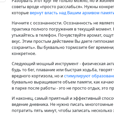
Разорвать этот круг не только можно, но и жизне
советы вроде «просто расслабься». Нужны конкре
которые
вернут власть над Вашим архивом памят
Начните с осознанности. Осознанность не являет
практика полного погружения в текущий момент. 
утыкайтесь в телефон. Почувствуйте аромат, ощут
вкус. Этим простым действием Вы даете гиппокамп
сохранить». Вы буквально тормозите бег времени,
конкретное.
Следующий мощный инструмент - физическая акти
будь то бег, плавание или быстрая ходьба, творят
вредного кортизола, но и
стимулируют образован
буквально выращиваете объем памяти, как качают
в парке после работы - это не просто отдых, это 
И наконец, самый приятный и эффективный способ
ведение дневника. Не нужно писать многотомные
потратить пять минут, чтобы записать несколько