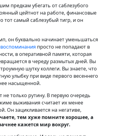
шим предкам убегать от саблезубого
стоянный цейтнот на работе, финансовые
 тот самый саблезубый тигр, и он
мп, он буквально начинает уменьшаться
 воспоминания
просто не попадают в
ости, в оперативной памяти, которая
евращается в череду размытых дней. Вы
строумную шутку коллеги. Вы знаете, что
стную улыбку при виде первого весеннего
енее насыщенной.
т не только рутину. В первую очередь
ежиме выживания считает их менее
. Он зацикливается на негативе,
аете, тем хуже помните хорошее, а
ачнее кажется мир вокруг.