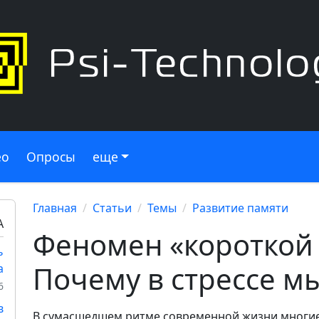
ео
Опросы
еще
Главная
Статьи
Темы
Развитие памяти
А
Феномен «короткой 
ь
Почему в стрессе м
а
6
в
В сумасшедшем ритме современной жизни многие 