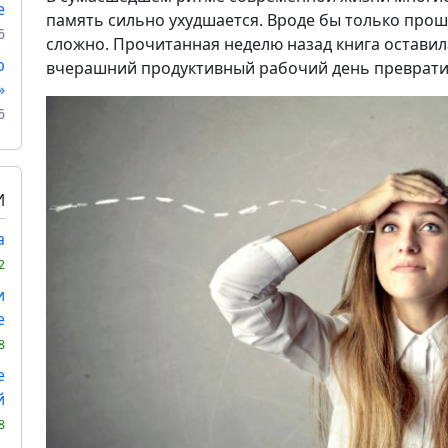
е
память сильно ухудшается. Вроде бы только проше
6
сложно. Прочитанная неделю назад книга оставил
р
вчерашний продуктивный рабочий день превратил
»
6
И
а
2
и
е
8
е
й
8