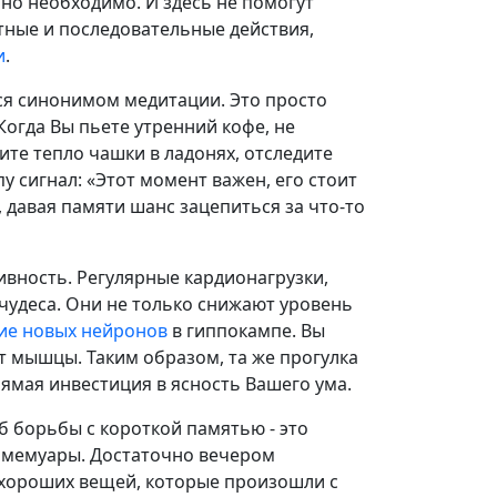
нно необходимо. И здесь не помогут
тные и последовательные действия,
и
.
ся синонимом медитации. Это просто
Когда Вы пьете утренний кофе, не
ите тепло чашки в ладонях, отследите
у сигнал: «Этот момент важен, его стоит
 давая памяти шанс зацепиться за что-то
вность. Регулярные кардионагрузки,
 чудеса. Они не только снижают уровень
ие новых нейронов
в гиппокампе. Вы
 мышцы. Таким образом, та же прогулка
прямая инвестиция в ясность Вашего ума.
 борьбы с короткой памятью - это
 мемуары. Достаточно вечером
 хороших вещей, которые произошли с