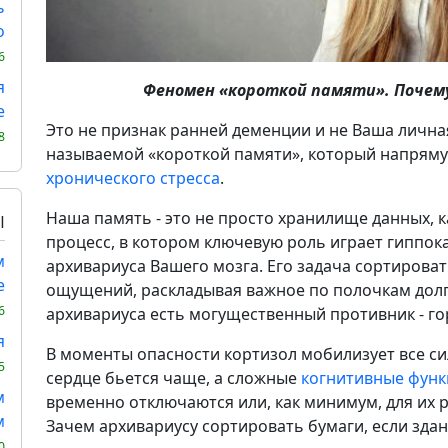
ь
о
6
я
Феномен «короткой памяти». Почему
е
Это не признак ранней деменции и не Ваша лична
8
называемой «короткой памяти», который напрям
хронического стресса
.
Наша память - это не просто хранилище данных, 
Ы
процесс, в котором ключевую роль играет гиппок
м
архивариуса Вашего мозга. Его задача сортирова
е
ощущений, раскладывая важное по полочкам долг
6
архивариуса есть могущественный противник - го
я
В моменты опасности кортизол мобилизует все с
5
сердце бьется чаще, а сложные
когнитивные фун
м
временно отключаются или, как минимум, для их 
м
Зачем архивариусу сортировать бумаги, если здан
0