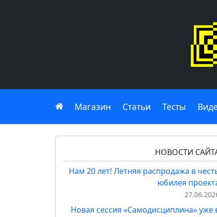
Главная
Магазин
Статьи
Тесты
Вид
НОВОСТИ САЙТ
Нам 20 лет! Летняя распродажа в чест
юбилея проект
27.06.202
Новая сессия «Самодисциплина» уже 