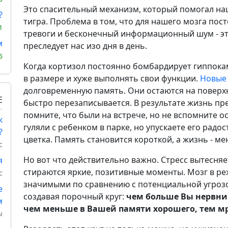
Это спасительный механизм, который помогал на
?
тигра. Проблема в том, что для нашего мозга по
1
тревоги и бесконечный информационный шум - это
м
преследует нас изо дня в день.
6
Когда кортизол постоянно бомбардирует гиппока
в размере и хуже выполнять свои функции.
Новые
долговременную память. Они остаются на поверхн
Е
быстро перезаписывается. В результате жизнь пр
помните, что были на встрече, но не вспомните о
к
гуляли с ребенком в парке, но упускаете его радо
?
цветка. Память становится короткой, а жизнь - м
с
Но вот что действительно важно. Стресс вытесняе
я
стираются яркие, позитивные моменты. Мозг в р
с
значимыми по сравнению с потенциальной угрозой
е
создавая порочный круг:
чем больше Вы нервнич
м
чем меньше в Вашей памяти хорошего, тем мр
ы