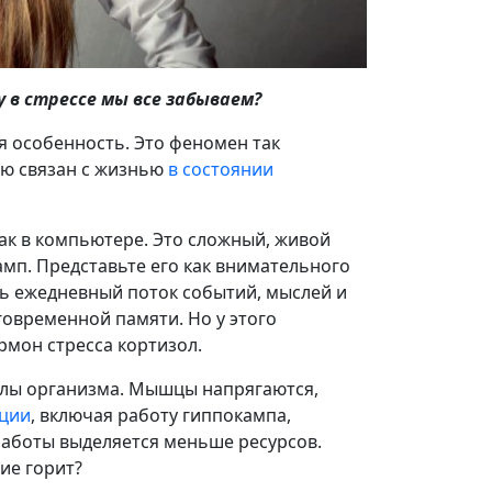
 в стрессе мы все забываем?
я особенность. Это феномен так
ую связан с жизнью
в состоянии
как в компьютере. Это сложный, живой
амп. Представьте его как внимательного
ть ежедневный поток событий, мыслей и
овременной памяти. Но у этого
рмон стресса кортизол.
илы организма. Мышцы напрягаются,
кции
, включая работу гиппокампа,
работы выделяется меньше ресурсов.
ие горит?