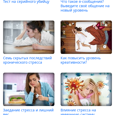
Тест на серийного убийцу
Что такое я-сообщения?
Выведите своё общение на
новый уровень
Семь скрытых последствий
Как повысить уровень
хронического стресса
креативности?
Заедание стресса и лишний
Влияние стресса на
вес
иммунную систему