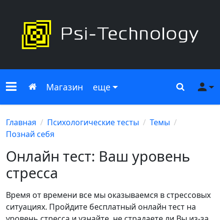
Меню сайта
Главная
Поиск
Ме
Магазин
еще
Главная
Психологические тесты
Темы
Познай себя
Онлайн тест: Ваш уровень
стресса
Время от времени все мы оказываемся в стрессовых
ситуациях. Пройдите бесплатный онлайн тест на
уровень стресса и узнайте, не страдаете ли Вы из-за