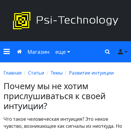
Меню сайта
Главная
Поиск
Ме
Магазин
еще
Главная
Статьи
Темы
Развитие интуиции
Почему мы не хотим
прислушиваться к своей
интуиции?
Что такое человеческая интуиция? Это некое
чувство, возникающее как сигналы из ниоткуда. Но