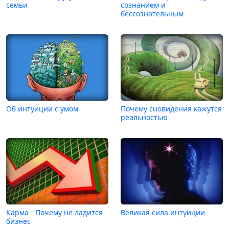
семьи
сознанием и
бессознательным
Об интуиции с умом
Почему сновидения кажутся
реальностью
Карма - Почему не ладится
Великая сила интуиции
бизнес