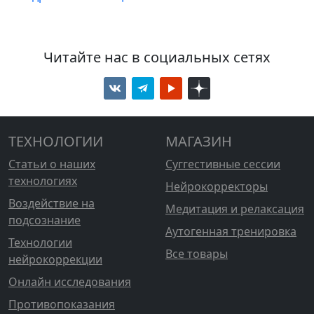
Читайте нас в социальных сетях
ТЕХНОЛОГИИ
МАГАЗИН
Статьи о наших
Суггестивные сессии
технологиях
Нейрокорректоры
Воздействие на
Медитация и релаксация
подсознание
Аутогенная тренировка
Технологии
Все товары
нейрокоррекции
Онлайн исследования
Противопоказания