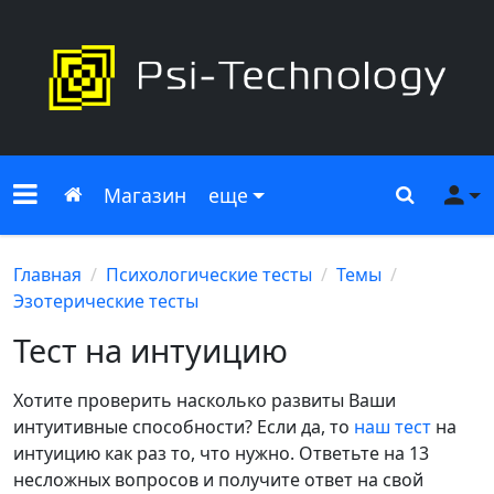
Меню сайта
Главная
Поиск
Ме
Магазин
еще
Главная
Психологические тесты
Темы
Эзотерические тесты
Тест на интуицию
Хотите проверить насколько развиты Ваши
интуитивные способности? Если да, то
наш тест
на
интуицию как раз то, что нужно. Ответьте на 13
несложных вопросов и получите ответ на свой