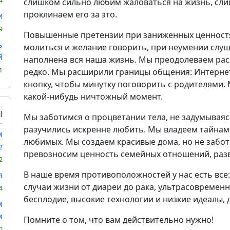
4
слишком сильно любим жаловаться на жизнь, сли
проклинаем его за это.
и
9
Повышенные претензии при заниженных ценностя
ь
молиться и желание говорить, при неумении слу
й
наполнена вся наша жизнь. Мы преодолеваем расс
1
редко. Мы расширили границы общения: Интернет,
кнопку, чтобы минутку поговорить с родителями.
какой-нибудь ничтожный момент.
Ы
Мы заботимся о процветании тела, не задумываяс
разучились искренне любить. Мы владеем тайнами
м
любимых. Мы создаем красивые дома, но не забот
е
превозносим ценность семейных отношений, разв
2
В наше время противоположностей у нас есть все
я
случаи жизни от диареи до рака, ультрасовременн
4
бесплодие, высокие технологии и низкие идеалы, 
м
м
Помните о том, что вам действительно нужно!
0