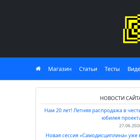
Главная
Магазин
Статьи
Тесты
Вид
НОВОСТИ САЙТ
Нам 20 лет! Летняя распродажа в чест
юбилея проект
27.06.202
Новая сессия «Самодисциплина» уже 