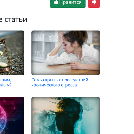
Нравится
е статьи
ущим,
Семь скрытых последствий
шлым?
хронического стресса