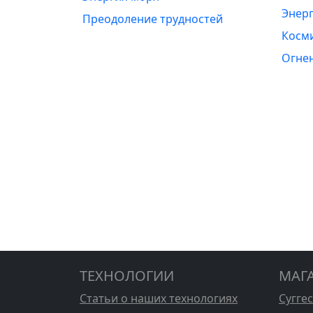
Энерг
Преодоление трудностей
Косм
Огне
ТЕХНОЛОГИИ
МАГ
Статьи о наших технологиях
Сугге