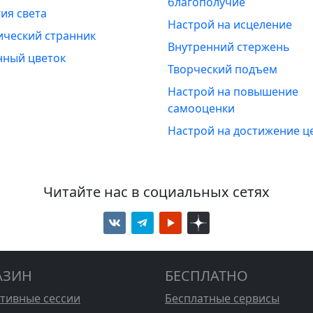
благополучие
ия света
Настрой на исцеление
ический странник
Внутренний стержень
нный цветок
Творческий подъем
Настрой на повышение
самооценки
Настрой на достижение ц
Читайте нас в социальных сетях
АЗИН
БЕСПЛАТНО
стивные сессии
Бесплатные сервисы