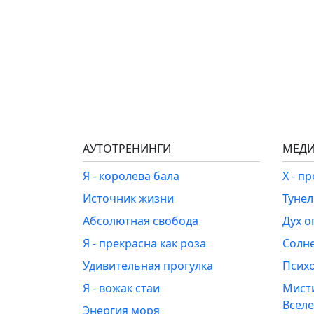
АУТОТРЕНИНГИ
МЕДИ
Я - королева бала
Х - п
Источник жизни
Туне
Абсолютная свобода
Дух о
Я - прекрасна как роза
Солн
Удивительная прогулка
Псих
Я - вожак стаи
Мист
Всел
Энергия моря