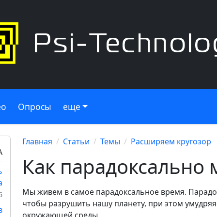
ео
Опросы
еще
Главная
Статьи
Темы
Расширяем кругозор
А
Как парадоксально 
ь
а
Мы живем в самое парадоксальное время. Парадок
6
чтобы разрушить нашу планету, при этом умудряя
в
окружающей среды.