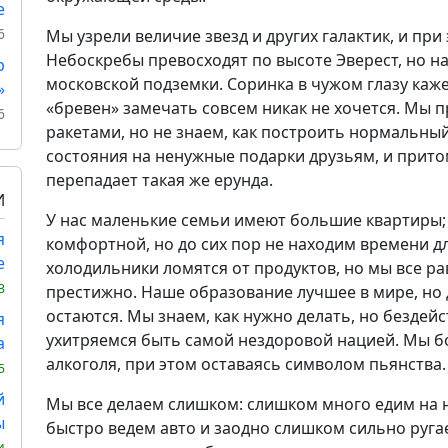
е
6
Мы узрели величие звезд и других галактик, и при
Небоскребы превосходят по высоте Эверест, но н
р
московской подземки. Соринка в чужом глазу каже
»
«бревен» замечать совсем никак не хочется. Мы 
6
ракетами, но не знаем, как построить нормальны
состояния на ненужные подарки друзьям, и прито
перепадает такая же ерунда.
И
У нас маленькие семьи имеют большие квартиры;
я
комфортной, но до сих пор не находим времени 
е
холодильники ломятся от продуктов, но мы все ра
3
престижно. Наше образование лучшее в мире, но д
остаются. Мы знаем, как нужно делать, но безде
я
ухитряемся быть самой нездоровой нацией. Мы бо
а
алкоголя, при этом оставаясь символом пьянства.
5
й
Мы все делаем слишком: слишком много едим на 
ы
быстро ведем авто и заодно слишком сильно руг