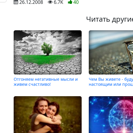
 26.12.2008
 6.7K
40
Читать други
Отгоняем негативные мысли и
Чем Вы живете - буд
живем счастливо!
настоящим или про