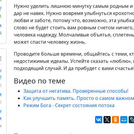
Нужно уделить лишнюю минутку самым родным и 
?
дар не навек. Нужно вовремя улыбнуться крохот
1
любви и заботе, потому что, возможно, эта улыбк
м
слово не будет стоить вам ровным счетом ничего,
5
человека надежду. Молчаливые объятья, сплетенье
может спасти человеку жизнь.
Проводите больше времени, общайтесь с теми, кт
Е
недостижимые идеалы. Успейте сказать «люблю», 
подходящий случай. И да прибудет с вами счастье
к
?
Видео по теме
с
Защита от негатива. Проверенные способы!
я
Как улучшить память. Просто о самом важно
с
Режим Бога - Секрет состояния потока
е
м
ы