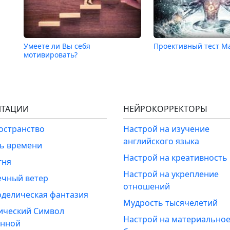
Умеете ли Вы себя
Проективный тест М
мотивировать?
ТАЦИИ
НЕЙРОКОРРЕКТОРЫ
ространство
Настрой на изучение
английского языка
ль времени
Настрой на креативность
гня
Настрой на укрепление
ечный ветер
отношений
оделическая фантазия
Мудрость тысячелетий
ический Символ
Настрой на материально
енной