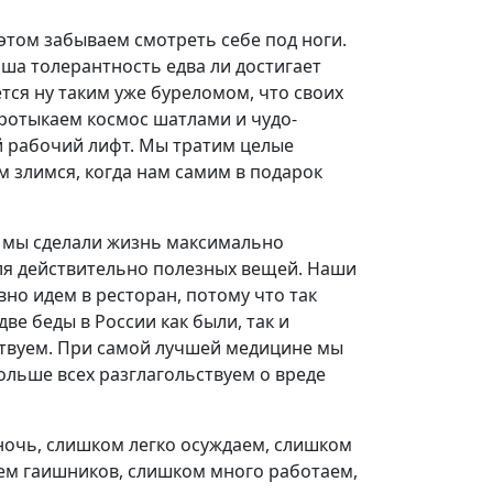
 этом забываем смотреть себе под ноги.
аша толерантность едва ли достигает
тся ну таким уже буреломом, что своих
протыкаем космос шатлами и чудо-
й рабочий лифт. Мы тратим целые
м злимся, когда нам самим в подарок
 мы сделали жизнь максимально
для действительно полезных вещей. Наши
вно идем в ресторан, потому что так
ве беды в России как были, так и
йствуем. При самой лучшей медицине мы
льше всех разглагольствуем о вреде
ночь, слишком легко осуждаем, слишком
аем гаишников, слишком много работаем,