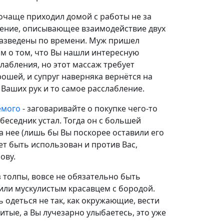
очаще приходил домой с работы не за
ление, описывающее взаимодействие двух
разведены по времени. Муж пришел
им о том, что Вы нашли интересную
слабления, но этот массаж требует
ошей, и супруг наверняка вернётся на
Ваших рук и то самое расслабление.
емого
- заговаривайте о покупке чего-то
беседник устал. Тогда он с большей
а нее (лишь бы Вы поскорее оставили его
ет быть использован и против Вас,
ову.
 толпы, вовсе не обязательно быть
или мускулистым красавцем с бородой.
 одеться не так, как окружающие, вести
рдитые, а Вы лучезарно улыбаетесь, это уже