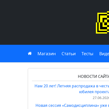
Главная
Магазин
Статьи
Тесты
Вид
НОВОСТИ САЙТ
Нам 20 лет! Летняя распродажа в чест
юбилея проект
27.06.202
Новая сессия «Самодисциплина» уже 