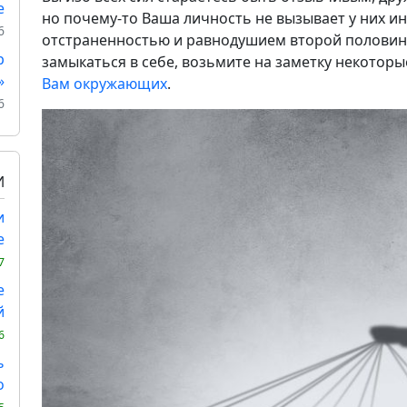
е
но почему-то Ваша личность не вызывает у них ин
6
отстраненностью и равнодушием второй половинк
р
замыкаться в себе, возьмите на заметку некотор
»
Вам окружающих
.
6
И
и
е
7
е
й
6
ь
о