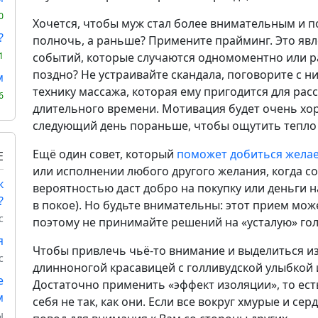
0
Хочется, чтобы муж стал более внимательным и п
?
полночь, а раньше? Примените прайминг. Это яв
1
событий, которые случаются одномоментно или 
поздно? Не устраивайте скандала, поговорите с н
м
технику массажа, которая ему пригодится для рас
6
длительного времени. Мотивация будет очень хор
следующий день пораньше, чтобы ощутить тепло 
Ещё один совет, который
поможет добиться жела
Е
или исполнении любого другого желания, когда со
к
вероятностью даст добро на покупку или деньги н
?
в покое). Но будьте внимательны: этот прием мож
с
поэтому не принимайте решений на «усталую» гол
я
Чтобы привлечь чьё-то внимание и выделиться из
с
длинноногой красавицей с голливудской улыбкой 
е
Достаточно применить «эффект изоляции», то есть
м
себя не так, как они. Если все вокруг хмурые и се
ы