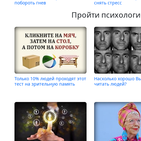
побороть гнев
снять стресс
Пройти психологи
Только 10% людей проходят этот
Насколько хорошо В
тест на зрительную память
читать людей?