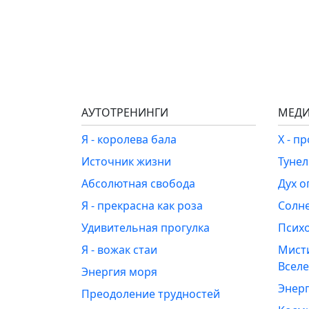
АУТОТРЕНИНГИ
МЕДИ
Я - королева бала
Х - п
Источник жизни
Туне
Абсолютная свобода
Дух о
Я - прекрасна как роза
Солн
Удивительная прогулка
Псих
Я - вожак стаи
Мист
Всел
Энергия моря
Энерг
Преодоление трудностей