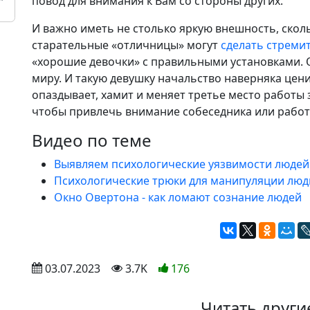
повод для внимания к Вам со стороны других.
И важно иметь не столько яркую внешность, сколь
старательные «отличницы» могут
сделать стреми
«хорошие девочки» с правильными установками.
миру. И такую девушку начальство наверняка цени
опаздывает, хамит и меняет третье место работы 
чтобы привлечь внимание собеседника или работ
Видео по теме
Выявляем психологические уязвимости людей
Психологические трюки для манипуляции лю
Окно Овертона - как ломают сознание людей
 03.07.2023
 3.7K
176
Читать други