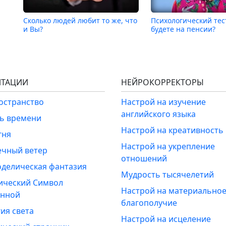
Сколько людей любит то же, что
Психологический тес
и Вы?
будете на пенсии?
ТАЦИИ
НЕЙРОКОРРЕКТОРЫ
ространство
Настрой на изучение
английского языка
ль времени
Настрой на креативность
гня
Настрой на укрепление
ечный ветер
отношений
оделическая фантазия
Мудрость тысячелетий
ический Символ
Настрой на материально
енной
благополучие
ия света
Настрой на исцеление