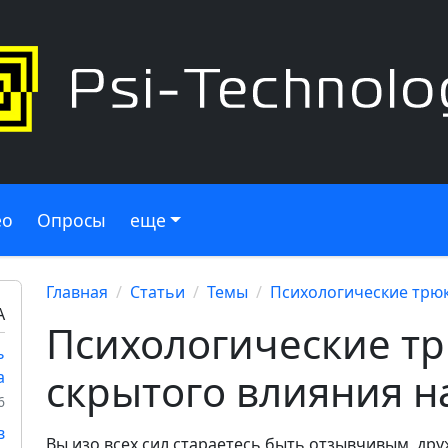
ео
Опросы
еще
Главная
Статьи
Темы
Психологические трюк
А
Психологические тр
ь
скрытого влияния н
а
6
в
Вы изо всех сил стараетесь быть отзывчивым, др