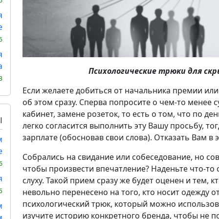
5
я
е
5
я
а
Психологические трюки для скр
3
Если желаете добиться от начальника премии или
об этом сразу. Сперва попросите о чем-то менее 
кабинет, замене розеток, то есть о том, что по де
Ы
легко согласится выполнить эту Вашу просьбу, то
зарплате (обосновав свои слова). Отказать Вам в э
м
е
Собрались на свидание или собеседование, но сов
6
чтобы произвести впечатление? Наденьте что-то с
я
слуху. Такой прием сразу же будет оценен и тем, к
5
невольно перенесено на того, кто носит одежду о
психологический трюк, который можно использова
м
изучите историю конкретного бренда, чтобы не п
м