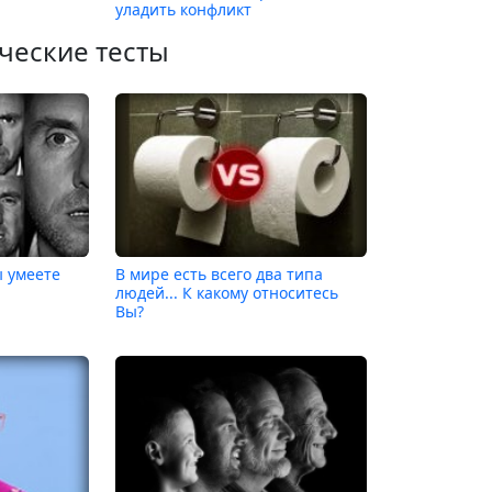
уладить конфликт
ческие тесты
ы умеете
В мире есть всего два типа
людей... К какому относитесь
Вы?