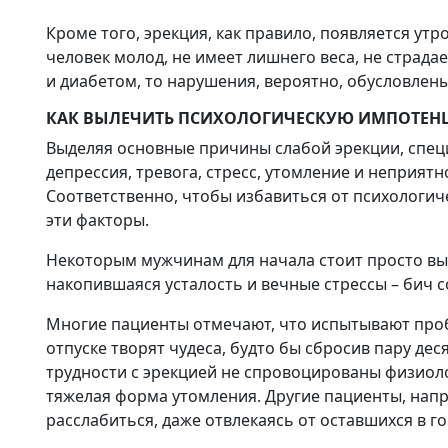
Кроме того, эрекция, как правило, появляется утр
человек молод, не имеет лишнего веса, не страд
и диабетом, то нарушения, вероятно, обусловле
КАК ВЫЛЕЧИТЬ ПСИХОЛОГИЧЕСКУЮ ИМПОТЕН
Выделяя основные причины слабой эрекции, спец
депрессия, тревога, стресс, утомление и неприят
Соответственно, чтобы избавиться от психологич
эти факторы.
Некоторым мужчинам для начала стоит просто выс
накопившаяся усталость и вечные стрессы – бич 
Многие пациенты отмечают, что испытывают пробл
отпуске творят чудеса, будто бы сбросив пару дес
трудности с эрекцией не спровоцированы физиол
тяжелая форма утомления. Другие пациенты, напро
расслабиться, даже отвлекаясь от оставшихся в г