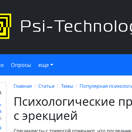
ео
Опросы
еще
Главная
Статьи
Темы
Популярная психолог
А
Психологические п
ь
с эрекцией
а
6
в
Специалисты с тревогой отмечают, что последние