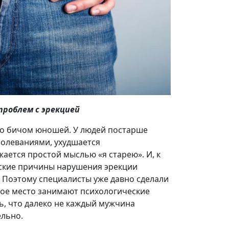
проблем с эрекцией
но бичом юношей. У людей постарше
болеваниями, ухудшается
ается простой мыслью «я старею». И, к
еские причины нарушения эрекции
. Поэтому специалисты уже давно сделали
ое место занимают психологические
ь, что далеко не каждый мужчина
ельно.