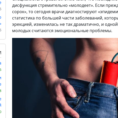
е
дисфункция стремительно «молодеет». Если преж
6
сорок», то сегодня врачи диагностируют «эпидем
р
статистика по большей части заболеваний, котор
»
эрекцией, изменилась не так драматично, и одно
6
молодых считаются эмоциональные проблемы.
И
а
6
и
е
8
е
й
0