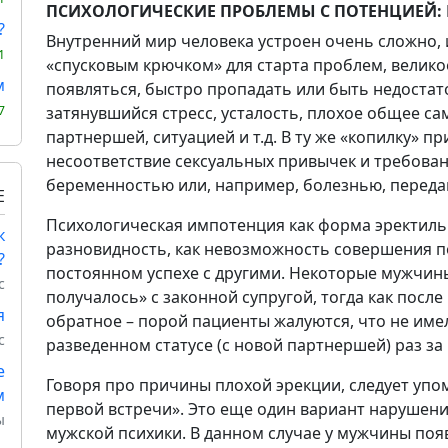
ПСИХОЛОГИЧЕСКИЕ ПРОБЛЕМЫ С ПОТЕНЦИЕЙ:
?
Внутренний мир человека устроен очень сложно, 
1
«спусковым крючком» для старта проблем, велико
м
появляться, быстро пропадать или быть недостат
7
затянувшийся стресс, усталость, плохое общее са
партнершей, ситуацией и т.д. В ту же «копилку» 
несоответствие сексуальных привычек и требова
беременностью или, например, болезнью, перед
Е
Психологическая импотенция как форма эректиль
к
разновидность, как невозможность совершения п
?
постоянном успехе с другими. Некоторые мужчины 
с
получалось» с законной супругой, тогда как после
я
обратное – порой пациенты жалуются, что не имел
с
разведенном статусе (с новой партнершей) раз за
е
Говоря про причины плохой эрекции, следует упо
м
первой встречи». Это еще один вариант нарушен
ы
мужской психики. В данном случае у мужчины поя