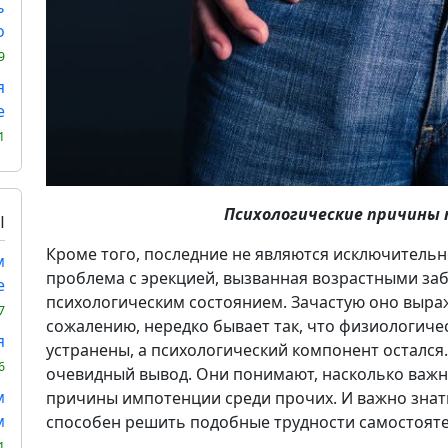
ь
о
9
я
е
1
Психологические причины 
Ы
Кроме того, последние не являются исключитель
м
проблема с эрекцией, вызванная возрастными за
е
психологическим состоянием. Зачастую оно выраж
7
сожалению, нередко бывает так, что физиологич
я
устранены, а психологический компонент остался
6
очевидный вывод. Они понимают, насколько важн
м
причины импотенции среди прочих. И важно знат
м
способен решить подобные трудности самостоят
1