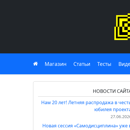
Главная
Магазин
Статьи
Тесты
Вид
НОВОСТИ САЙТ
Нам 20 лет! Летняя распродажа в чест
юбилея проект
27.06.202
Новая сессия «Самодисциплина» уже 