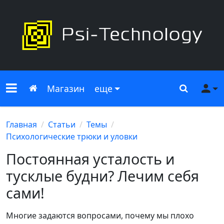
Меню сайта
Главная
Поиск
Ме
Магазин
еще
Главная
Статьи
Темы
Психологические трюки и уловки
Постоянная усталость и
тусклые будни? Лечим себя
сами!
Многие задаются вопросами, почему мы плохо