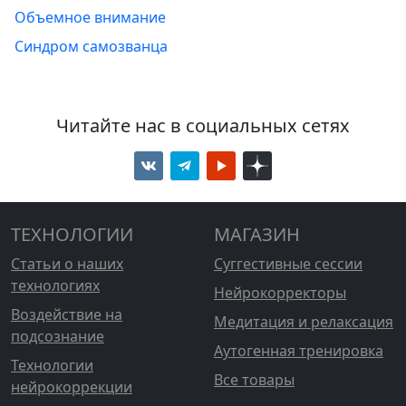
Объемное внимание
Синдром самозванца
Читайте нас в социальных сетях
ТЕХНОЛОГИИ
МАГАЗИН
Статьи о наших
Суггестивные сессии
технологиях
Нейрокорректоры
Воздействие на
Медитация и релаксация
подсознание
Аутогенная тренировка
Технологии
Все товары
нейрокоррекции