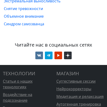
Экстремальная выносливость
Снятие тревожности
Объемное внимание
Синдром самозванца
Читайте нас в социальных сетях
ТЕХНОЛОГИИ
МАГАЗИН
Статьи о наших
Суггестивные сессии
технологиях
Нейрокорректоры
Воздействие на
Медитация и релаксация
подсознание
Аутогенная тренировка