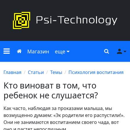
Меню сайта
Главная
Поиск
Ме
Магазин
еще
Главная
Статьи
Темы
Психология воспитания
Кто виноват в том, что
ребенок не слушается?
Как часто, наблюдая за проказами малыша, мы
возмущенно думаем: «Эк родители его распустили!».
Они не занимаются воспитанием своего чада, вот
оно и растет непослушным.