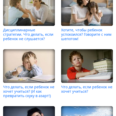
Дисциплинарные
Хотите, чтобы ребенок
стратегии. Что делать, если
успокоился? Говорите с ним
ребенок не слушается?
шепотом!
Что делать, если ребенок не
Что делать, если ребенок не
хочет учиться? (И как
хочет учиться?
превратить скуку в азарт!)