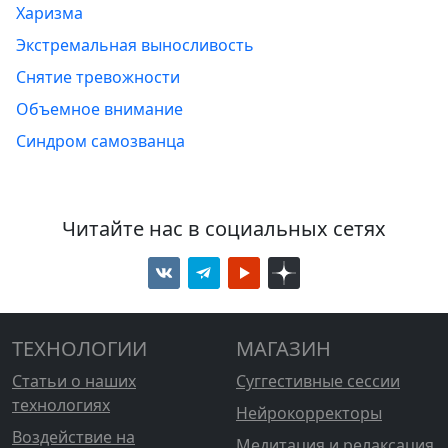
Харизма
Экстремальная выносливость
Снятие тревожности
Объемное внимание
Синдром самозванца
Читайте нас в социальных сетях
ТЕХНОЛОГИИ
МАГАЗИН
Статьи о наших
Суггестивные сессии
технологиях
Нейрокорректоры
Воздействие на
Медитация и релаксация