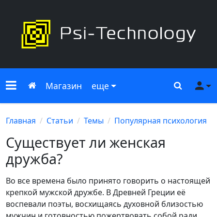
Меню сайта
Главная
Поиск
Ме
Магазин
еще
Главная
Статьи
Темы
Популярная психология
Существует ли женская
дружба?
Во все времена было принято говорить о настоящей
крепкой мужской дружбе. В Древней Греции её
воспевали поэты, восхищаясь духовной близостью
мужчин и готовностью пожертвовать собой ради