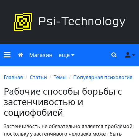
Меню сайта
Главная
Поиск
Ме
Магазин
еще
Главная
Статьи
Темы
Популярная психология
Рабочие способы борьбы с
застенчивостью и
социофобией
Застенчивость не обязательно является проблемой,
поскольку у застенчивого человека может быть