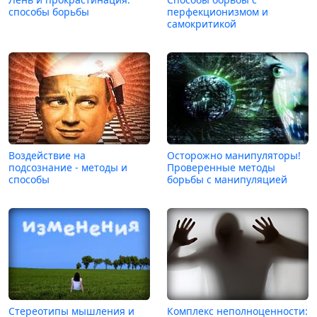
способы борьбы
перфекционизмом и
самокритикой
Воздействие на
Осторожно манипуляторы!
подсознание - методы и
Проверенные методы
способы
борьбы с манипуляцией
Стереотипы мышления и
Комплекс неполноценности: