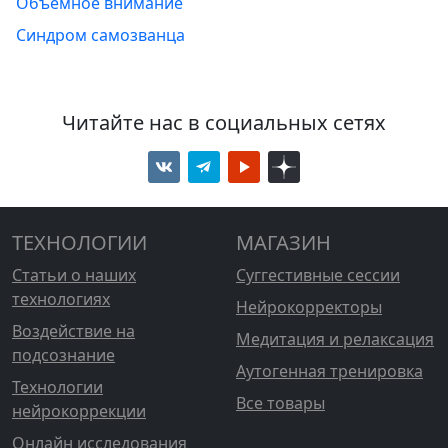
Объемное внимание
Синдром самозванца
Читайте нас в социальных сетях
ТЕХНОЛОГИИ
МАГАЗИН
Статьи о наших
Суггестивные сессии
технологиях
Нейрокорректоры
Воздействие на
Медитация и релаксация
подсознание
Аутогенная тренировка
Технологии
Все товары
нейрокоррекции
Онлайн исследования