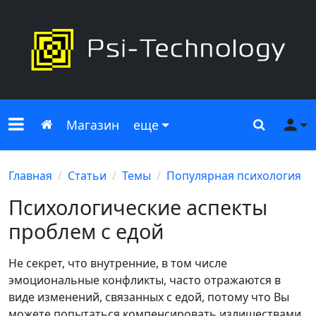
Меню сайта
Главная
Поиск
Ме
Магазин
еще
Главная
Статьи
Темы
Популярная психология
Психологические аспекты
проблем с едой
Не секрет, что внутренние, в том числе
эмоциональные конфликты, часто отражаются в
виде изменений, связанных с едой, потому что Вы
можете попытаться компенсировать излишествами