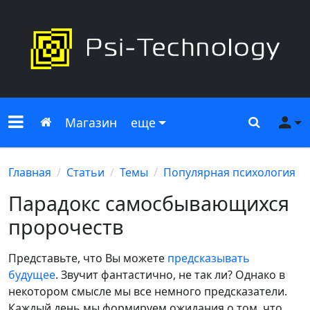
Меню сайта
Главная
Поиск
Ме
Магазин
еще
Главная
Статьи
Темы
Популярная психология
Парадокс самосбывающихся
пророчеств
Представьте, что Вы можете
предсказывать
будущее
. Звучит фантастично, не так ли? Однако в
некотором смысле мы все немного предсказатели.
Каждый день мы формируем ожидания о том, что