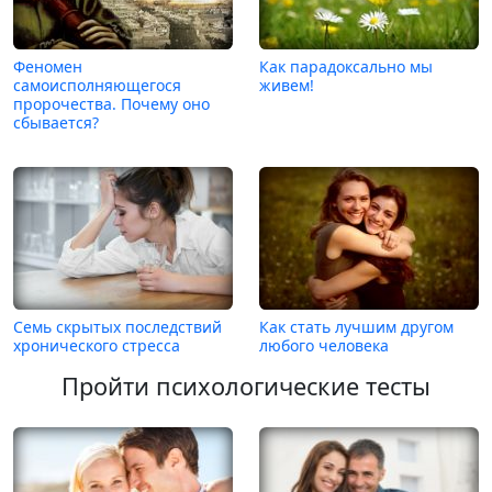
Феномен
Как парадоксально мы
самоисполняющегося
живем!
пророчества. Почему оно
сбывается?
Семь скрытых последствий
Как стать лучшим другом
хронического стресса
любого человека
Пройти психологические тесты