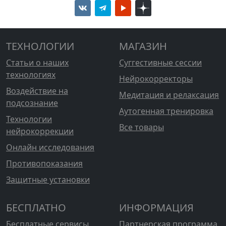
ТЕХНОЛОГИИ
МАГАЗИН
Статьи о наших
Суггестивные сессии
технологиях
Нейрокорректоры
Воздействие на
Медитация и релаксация
подсознание
Аутогенная тренировка
Технологии
Все товары
нейрокоррекции
Онлайн исследования
Противопоказания
Защитные установки
БЕСПЛАТНО
ИНФОРМАЦИЯ
Бесплатные сервисы
Партнерская программа