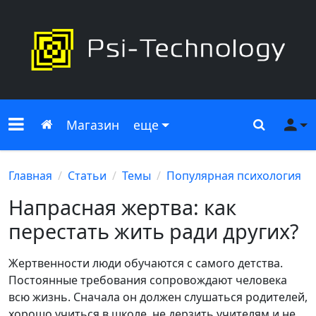
Меню сайта
Главная
Поиск
Ме
Магазин
еще
Главная
Статьи
Темы
Популярная психология
Напрасная жертва: как
перестать жить ради других?
Жертвенности люди обучаются с самого детства.
Постоянные требования сопровождают человека
всю жизнь. Сначала он должен слушаться родителей,
хорошо учиться в школе, не дерзить учителям и не