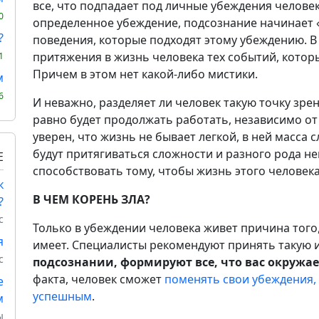
все, что подпадает под личные убеждения человек
0
определенное убеждение, подсознание начинает
?
поведения, которые подходят этому убеждению. В 
притяжения в жизнь человека тех событий, котор
1
Причем в этом нет какой-либо мистики.
м
6
И неважно, разделяет ли человек такую точку зре
равно будет продолжать работать, независимо от 
уверен, что жизнь не бывает легкой, в ней масса 
будут притягиваться сложности и разного рода не
Е
способствовать тому, чтобы жизнь этого человека
к
В ЧЕМ КОРЕНЬ ЗЛА?
?
с
Только в убеждении человека живет причина того,
я
имеет. Специалисты рекомендуют принять такую 
с
подсознании, формируют все, что вас окружае
факта, человек сможет
поменять свои убеждения, 
е
успешным
.
м
ы