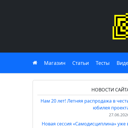
Главная
Магазин
Статьи
Тесты
Вид
НОВОСТИ САЙТ
Нам 20 лет! Летняя распродажа в чест
юбилея проект
27.06.202
Новая сессия «Самодисциплина» уже 