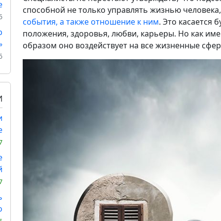
е
способной не только управлять жизнью человека,
6
события, а также отношение к ним
. Это касается 
р
положения, здоровья, любви, карьеры. Но как им
»
образом оно воздействует на все жизненные сфе
6
И
и
е
7
е
й
7
ь
о