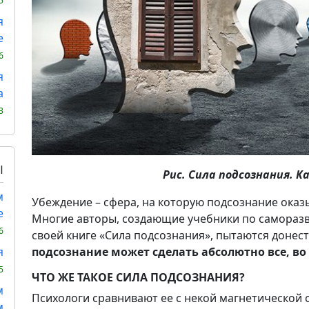
5
я
е
6
я
а
3
Ы
Рис. Сила подсознания. К
м
Убеждение – сфера, на которую подсознание оказ
е
Многие авторы, создающие учебники по саморазви
6
своей книге «Сила подсознания», пытаются донест
подсознание может сделать абсолютно все, во
я
5
ЧТО ЖЕ ТАКОЕ СИЛА ПОДСОЗНАНИЯ?
м
Психологи сравнивают ее с некой магнетической 
м