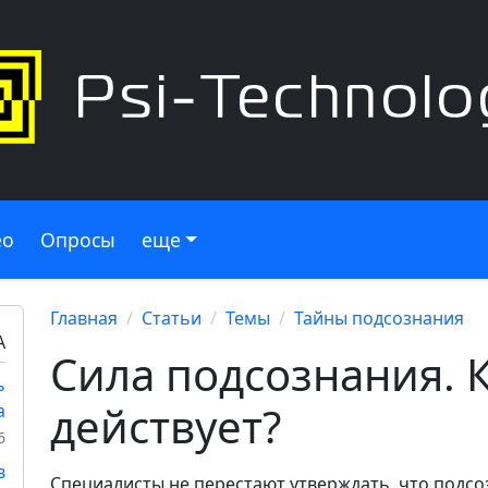
ео
Опросы
еще
Главная
Статьи
Темы
Тайны подсознания
А
Сила подсознания. 
ь
действует?
а
6
в
Специалисты не перестают утверждать, что подсо