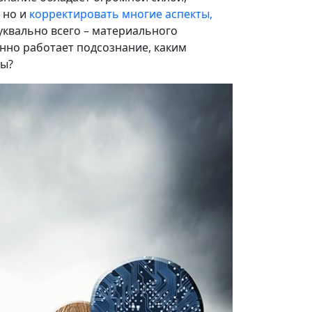
 но и
корректировать многие аспекты,
буквально всего – материального
енно работает подсознание, каким
ры?