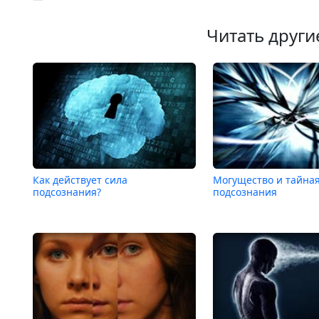
Читать други
Как действует сила
Могущество и тайная
подсознания?
подсознания