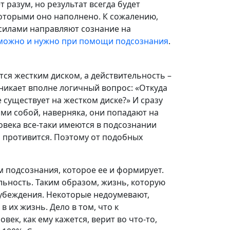
 разум, но результат всегда будет
 которыми оно наполнено. К сожалению,
силами направляют сознание на
 можно и нужно при помощи подсознания
.
Я
тся жестким диском, а действительность –
никает вполне логичный вопрос: «Откуда
 существует на жестком диске?» И сразу
ами собой, наверняка, они попадают на
ловека все-таки имеются в подсознании
 противится. Поэтому от подобных
м подсознания, которое ее и формирует.
льность. Таким образом, жизнь, которую
е убеждения. Некоторые недоумевают,
в их жизнь. Дело в том, что к
ек, как ему кажется, верит во что-то,