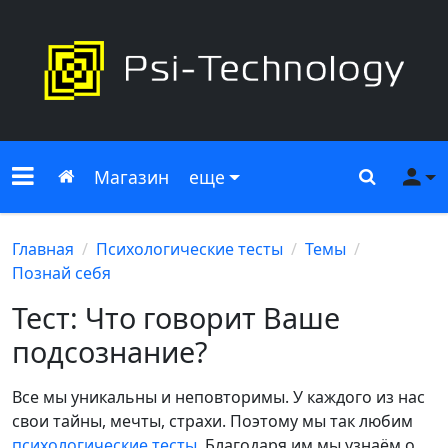
Меню сайта
Главная
Поиск
Ме
Магазин
еще
Главная
Психологические тесты
Темы
Познай себя
Тест: Что говорит Ваше
подсознание?
Все мы уникальны и неповторимы. У каждого из нас
свои тайны, мечты, страхи. Поэтому мы так любим
психологические тесты
. Благодаря им мы узнаём о