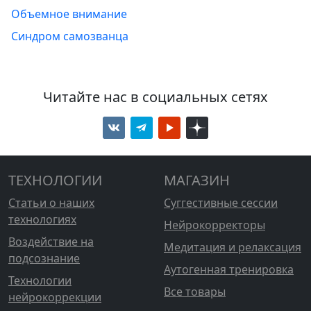
Объемное внимание
Синдром самозванца
Читайте нас в социальных сетях
ТЕХНОЛОГИИ
МАГАЗИН
Статьи о наших
Суггестивные сессии
технологиях
Нейрокорректоры
Воздействие на
Медитация и релаксация
подсознание
Аутогенная тренировка
Технологии
Все товары
нейрокоррекции