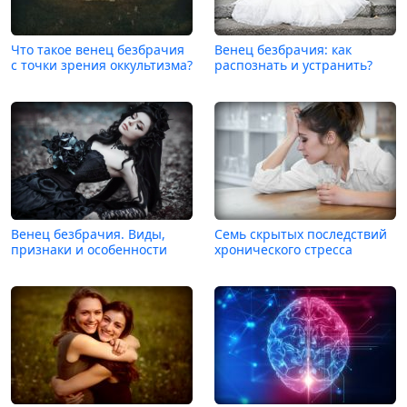
Что такое венец безбрачия
Венец безбрачия: как
с точки зрения оккультизма?
распознать и устранить?
Венец безбрачия. Виды,
Семь скрытых последствий
признаки и особенности
хронического стресса