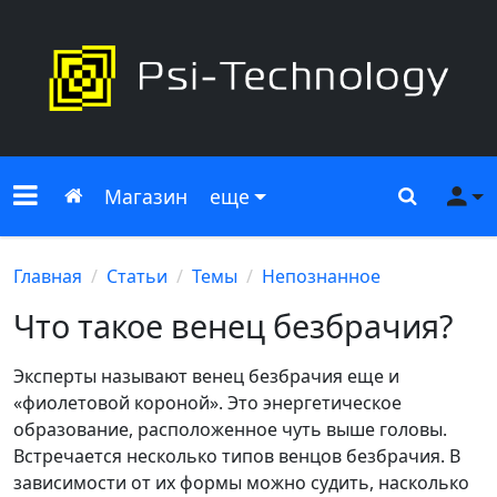
Меню сайта
Главная
Поиск
Ме
Магазин
еще
Главная
Статьи
Темы
Непознанное
Что такое венец безбрачия?
Эксперты называют венец безбрачия еще и
«фиолетовой короной». Это энергетическое
образование, расположенное чуть выше головы.
Встречается несколько типов венцов безбрачия. В
зависимости от их формы можно судить, насколько