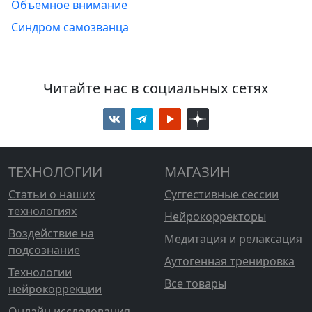
Объемное внимание
Синдром самозванца
Читайте нас в социальных сетях
ТЕХНОЛОГИИ
МАГАЗИН
Статьи о наших
Суггестивные сессии
технологиях
Нейрокорректоры
Воздействие на
Медитация и релаксация
подсознание
Аутогенная тренировка
Технологии
Все товары
нейрокоррекции
Онлайн исследования