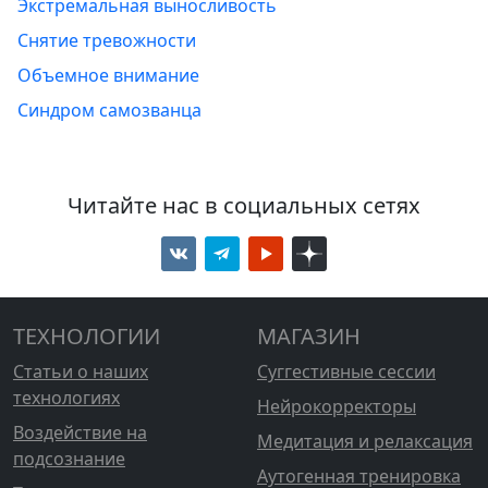
Экстремальная выносливость
Снятие тревожности
Объемное внимание
Синдром самозванца
Читайте нас в социальных сетях
ТЕХНОЛОГИИ
МАГАЗИН
Статьи о наших
Суггестивные сессии
технологиях
Нейрокорректоры
Воздействие на
Медитация и релаксация
подсознание
Аутогенная тренировка