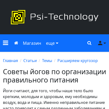
Меню сайта
Главная
Поиск
Ме
Магазин
еще
Главная
Статьи
Темы
Расширяем кругозор
Советы йогов по организации
правильного питания
Йоги считают, для того, чтобы наше тело было
крепким, молодым и здоровым, ему необходимы
воздух, вода и пища. Именно неправильное питание
часто приводит к самым различным заболеваниям и