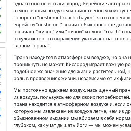
однако оно не есть кислород. Еврейские авторы 
?
атмосферным воздухом и таинственным и могуще
1
говорят о "neshemet ruach chayim", что в перевод
еврейски "neshemet" значит обыкновенное дыхан
м
означает "жизнь" или "жизни" и слово "ruach" оз
7
оккультистов это выражение указывает на то же 
словом "прана".
Е
Прана находится в атмосферном воздухе, но она н
проникнуть не может. Кислород играет важную ро
к
подобное же значение для жизни растительной, 
?
роль в проявлениях жизни, независимо от их физ
с
Мы постоянно вдыхаем воздух, насыщенный прано
я
из воздуха, пользуясь ею для своих потребностей
с
прана находится в атмосферном воздухе и, если о
е
которую мы извлекаем из воздуха легче, чем из др
м
обыкновенном дыхании мы вбираем в себя норма
ы
глубоком, как учат дышать йоги — мы можем усва