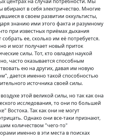
ых центрах на случай потребности. Мы
ы вбирают в себя электричество. Многие
вшиеся в своем развитии оккультисты,
даря знанию ими этого факта и разумному
что при известных приёмах дыхания
 собрать ее, сколько им её потребуется.
 но и мозг получает новый приток
ческие силы. Тот, кто овладел наукой
ьно, часто оказывается способным
ствовать ею на других, давая им новую
ом", дается именно такой способностью
вительного источника своей силы.
оздухе этой великой силы, но так как она
ческого исследования, то они по большей
" Востока. Так как они не могут
отрицать. Однако они все-таки признают,
ьшим количеством "чего-то"
рами именно в эти места в поисках