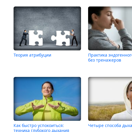
Теория атрибуции
Практика эндогенног
без тренажеров
Как быстро успокоиться:
Четыре способа дых
техника глубокого дыхания