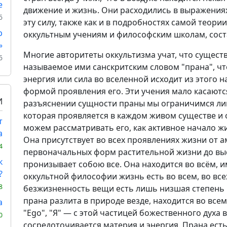
е
движение и жизнь. Они расходились в выражения
6
эту силу, также как и в подробностях самой теори
р
оккультным учениям и философским школам, соста
»
Многие авторитеты оккультизма учат, что сущест
6
называемое ими санскритским словом "прана", что
энергия или сила во вселенной исходит из этого 
формой проявления его. Эти учения мало касаются
И
разъяснении сущности праны мы ограничимся лишь
которая проявляется в каждом живом существе и 
т
можем рассматривать его, как активное начало жи
а
Она присутствует во всех проявлениях жизни от а
4
первоначальных форм растительной жизни до вы
к
пронизывает собою все. Она находится во всём, 
?
оккультной философии жизнь есть во всем, во вс
8
безжизненность вещи есть лишь низшая степень 
прана разлита в природе везде, находится во все
а
"Ego", "Я" — с этой частицей божественного духа 
0
сосредоточивается материя и энергия. Прана есть