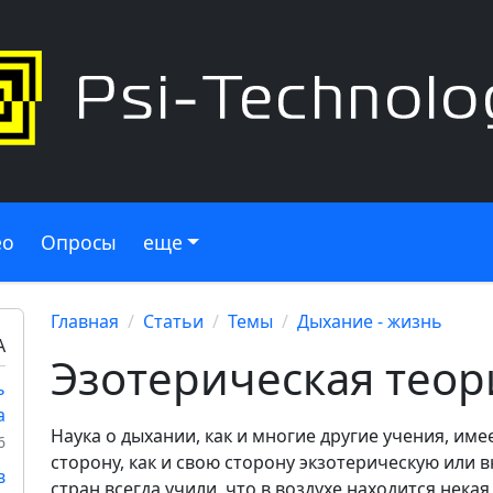
ео
Опросы
еще
Главная
Статьи
Темы
Дыхание - жизнь
А
Эзотерическая теор
ь
а
Наука о дыхании, как и многие другие учения, им
6
сторону, как и свою сторону экзотерическую или 
в
стран всегда учили, что в воздухе находится некая