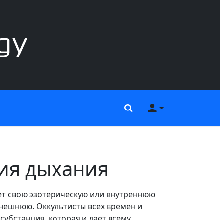
Поиск
Меню пользов
ия дыхания
еет свою эзотерическую или внутреннюю
внешнюю. Оккультисты всех времен и
 субстанция, которая и дает всему