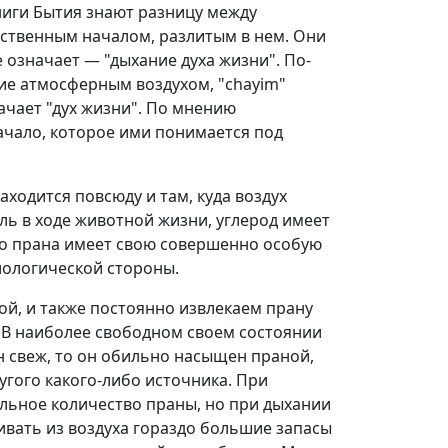
книги Бытия знают разницу между
ственным началом, разлитым в нем. Они
е означает — "дыхание духа жизни". По-
ие атмосферным воздухом, "chayim"
начает "дух жизни". По мнению
начало, которое ими понимается под
аходится повсюду и там, куда воздух
ль в ходе животной жизни, углерод имеет
но прана имеет свою совершенно особую
иологической стороны.
й, и также постоянно извлекаем прану
. В наиболее свободном своем состоянии
н свеж, то он обильно насыщен праной,
угого какого-либо источника. При
льное количество праны, но при дыхании
ивать из воздуха гораздо большие запасы