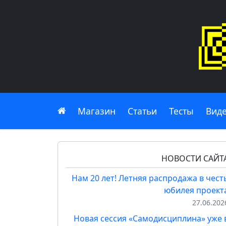
Главная
Магазин
Статьи
Тесты
Вид
НОВОСТИ САЙТ
Нам 20 лет! Летняя распродажа в чест
юбилея проект
27.06.202
Новая сессия «Самодисциплина» уже 