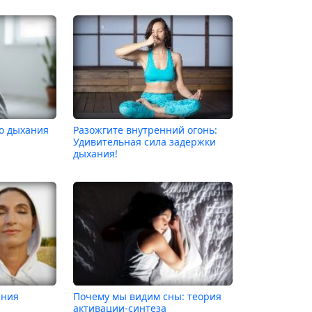
о дыхания
Разожгите внутренний огонь:
Удивительная сила задержки
дыхания!
ания
Почему мы видим сны: теория
активации-синтеза