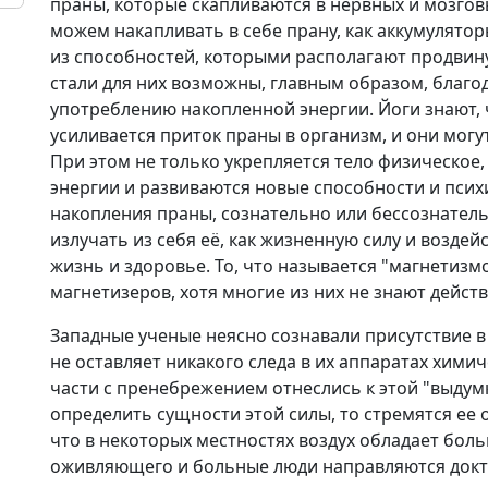
праны, которые скапливаются в нервных и мозгов
можем накапливать в себе прану, как аккумулятор
из способностей, которыми располагают продвину
стали для них возможны, главным образом, благо
употреблению накопленной энергии. Йоги знают, 
усиливается приток праны в организм, и они могут
При этом не только укрепляется тело физическое,
энергии и развиваются новые способности и психи
накопления праны, сознательно или бессознател
излучать из себя её, как жизненную силу и воздей
жизнь и здоровье. То, что называется "магнетизм
магнетизеров, хотя многие из них не знают дейст
Западные ученые неясно сознавали присутствие в в
не оставляет никакого следа в их аппаратах хими
части с пренебрежением отнеслись к этой "выдумке
определить сущности этой силы, то стремятся ее 
что в некоторых местностях воздух обладает бол
оживляющего и больные люди направляются докто