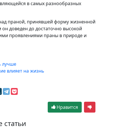
являющейся в самых разнообразных
 над праной, принявшей форму жизненной
ли он доведен до достаточно высокой
угими проявлениями праны в природе и
ь лучше
ние влияет на жизнь
Нравится
е статьи