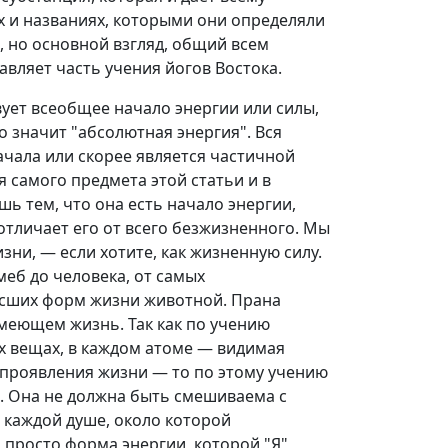
х и названиях, которыми они определяли
и, но основной взгляд, общий всем
вляет часть учения йогов Востока.
вует всеобщее начало энергии или силы,
 значит "абсолютная энергия". Вся
начала или скорее является частичной
 самого предмета этой статьи и в
 тем, что она есть начало энергии,
отличает его от всего безжизненного. Мы
зни, — если хотите, как жизненную силу.
меб до человека, от самых
сших форм жизни животной. Прана
имеющем жизнь. Так как по учению
ех вещах, в каждом атоме — видимая
проявления жизни — то по этому учению
м. Она не должна быть смешиваема с
в каждой душе, около которой
 просто форма энергии, которой "Я"