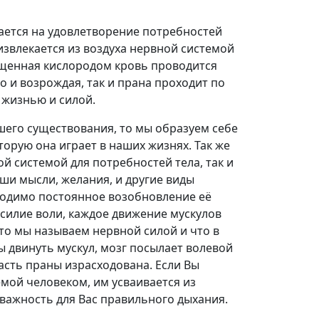
ается на удовлетворение потребностей
звлекается из воздуха нервной системой
сыщенная кислородом кровь проводится
о и возрождая, так и прана проходит по
 жизнью и силой.
его существования, то мы образуем себе
торую она играет в наших жизнях. Так же
ой системой для потребностей тела, так и
ши мысли, желания, и другие виды
ходимо постоянное возобновление её
усилие воли, каждое движение мускулов
что мы называем нервной силой и что в
ы двинуть мускул, мозг посылает волевой
часть праны израсходована. Если Вы
мой человеком, им усваивается из
 важность для Вас правильного дыхания.