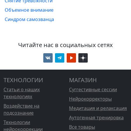
Снятие тревожности
Объемное внимание
Синдром самозванца
Читайте нас в социальных сетях
ТЕХНОЛОГИИ
МАГАЗИН
Статьи о наших
Суггестивные сессии
технологиях
Нейрокорректоры
Воздействие на
Медитация и релаксация
подсознание
Аутогенная тренировка
Технологии
Все товары
нейрокоррекции