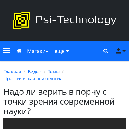
Меню сайта
Главная
Поиск
Ме
Магазин
еще
Главная
Видео
Темы
Практическая психология
Надо ли верить в порчу с
точки зрения современной
науки?