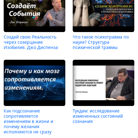
Создай свою Реальность
Что такое психотравма по
через созерцание
науке? Структура
Изобилия. Джо Диспенза
психической травмы
Как подсознание
Тукдам: исследование
сопротивляется
измененных состояний
изменениям в жизни и
сознания
почему желания
исполняются не сразу