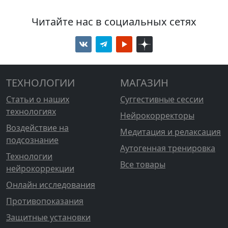
Читайте нас в социальных сетях
ТЕХНОЛОГИИ
МАГАЗИН
Статьи о наших
Суггестивные сессии
технологиях
Нейрокорректоры
Воздействие на
Медитация и релаксация
подсознание
Аутогенная тренировка
Технологии
Все товары
нейрокоррекции
Онлайн исследования
Противопоказания
Защитные установки