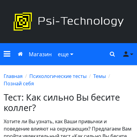
Меню сайта
Главная
Поиск
Ме
Магазин
еще
Главная
Психологические тесты
Темы
Познай себя
Тест: Как сильно Вы бесите
коллег?
Хотите ли Вы узнать, как Ваши привычки и
поведение влияют на окружающих? Предлагаем Вам
пройти увлекательный тест «Как сильно Вы бесите