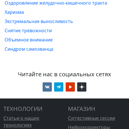
Оздоровление желудочно-кишечного тракта
Харизма
Экстремальная выносливость
Снятие тревожности
Объемное внимание
Синдром самозванца
Читайте нас в социальных сетях
ТЕХНОЛОГИИ
МАГАЗИН
Статьи о наших
Суггестивные сессии
технологиях
Нейрокорректоры