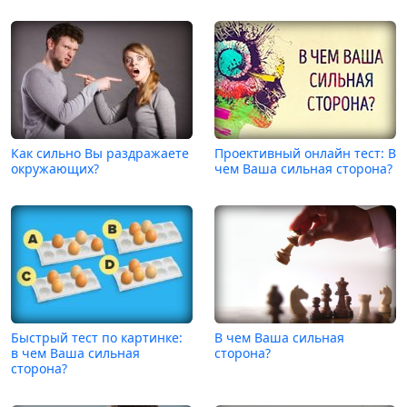
Как сильно Вы раздражаете
Проективный онлайн тест: В
окружающих?
чем Ваша сильная сторона?
Быстрый тест по картинке:
В чем Ваша сильная
в чем Ваша сильная
сторона?
сторона?