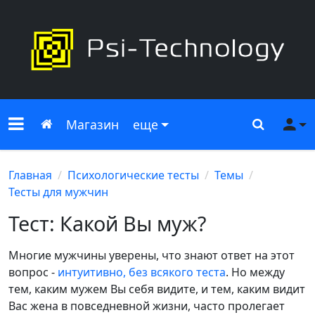
Меню сайта
Главная
Поиск
Ме
Магазин
еще
Главная
Психологические тесты
Темы
Тесты для мужчин
Тест: Какой Вы муж?
Многие мужчины уверены, что знают ответ на этот
вопрос -
интуитивно, без всякого теста
. Но между
тем, каким мужем Вы себя видите, и тем, каким видит
Вас жена в повседневной жизни, часто пролегает