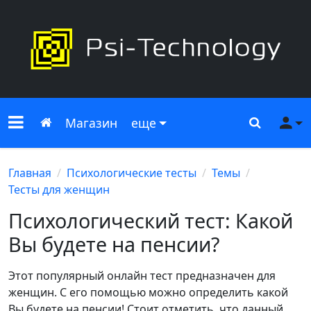
Меню сайта
Главная
Поиск
Ме
Магазин
еще
Главная
Психологические тесты
Темы
Тесты для женщин
Психологический тест: Какой
Вы будете на пенсии?
Этот популярный онлайн тест предназначен для
женщин. С его помощью можно определить какой
Вы будете на пенсии! Стоит отметить, что данный