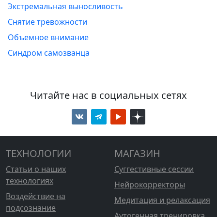
Экстремальная выносливость
Снятие тревожности
Объемное внимание
Синдром самозванца
Читайте нас в социальных сетях
ТЕХНОЛОГИИ
МАГАЗИН
Статьи о наших
Суггестивные сессии
технологиях
Нейрокорректоры
Воздействие на
Медитация и релаксация
подсознание
Аутогенная тренировка