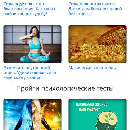
Сила родительского
Сила маленьких шагов.
благословения. Как слова
Достигаем больших целей
любви творят судьбу?
без стресса
Разожгите внутренний
Магическая сила золота
огонь: Удивительная сила
задержки дыхания!
Пройти психологические тесты