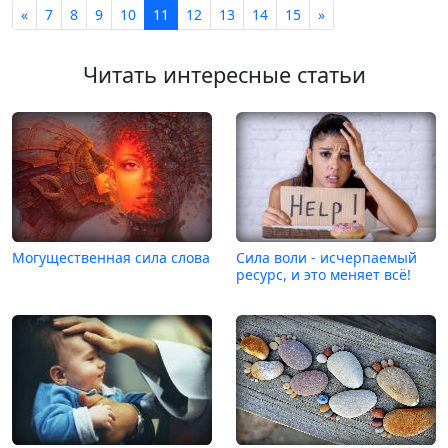
«
7
8
9
10
11
12
13
14
15
»
Читать интересные статьи
Могущественная сила слова
Сила воли - исчерпаемый
ресурс, и это меняет всё!