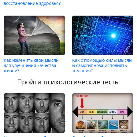
восстановление здоровья?
Как изменить свои мысли
Как с помощью силы мысли
для улучшения качества
и самогипноза исполнять
жизни?
желания?
Пройти психологические тесты