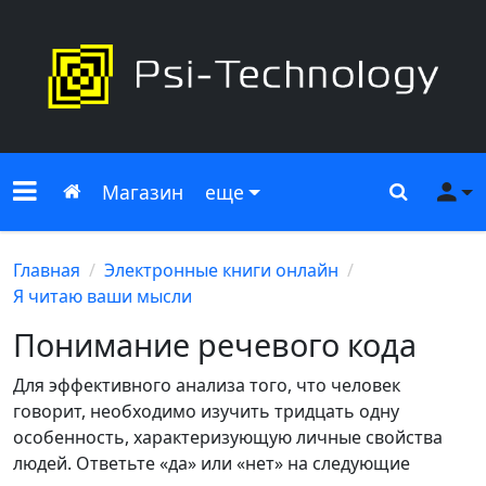
Меню сайта
Главная
Поиск
Ме
Магазин
еще
Главная
Электронные книги онлайн
Я читаю ваши мысли
Понимание речевого кода
Для эффективного анализа того, что человек
говорит, необходимо изучить тридцать одну
особенность, характеризующую личные свойства
людей. Ответьте «да» или «нет» на следующие