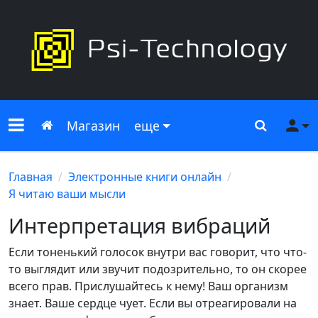
Меню сайта
Главная
Поиск
Ме
Магазин
еще
Главная
Электронные книги онлайн
Я читаю ваши мысли
Интерпретация вибраций
Если тоненький голосок внутри вас говорит, что что-
то выглядит или звучит подозрительно, то он скорее
всего прав. Прислушайтесь к нему! Ваш организм
знает. Ваше сердце чует. Если вы отреагировали на