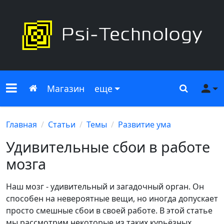
Меню сайта
Главная
Поиск
Ме
Магазин
еще
Главная
Статьи
Темы
Развитие ума
Удивительные сбои в работе
мозга
Наш мозг - удивительный и загадочный орган. Он
способен на невероятные вещи, но иногда допускает
просто смешные сбои в своей работе. В этой статье
мы рассмотрим некоторые из таких курьёзных