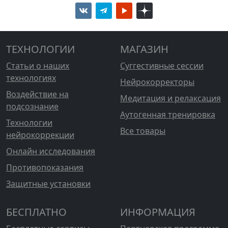
ТЕХНОЛОГИИ
МАГАЗИН
Статьи о наших
Суггестивные сессии
технологиях
Нейрокорректоры
Воздействие на
Медитация и релаксация
подсознание
Аутогенная тренировка
Технологии
Все товары
нейрокоррекции
Онлайн исследования
Противопоказания
Защитные установки
БЕСПЛАТНО
ИНФОРМАЦИЯ