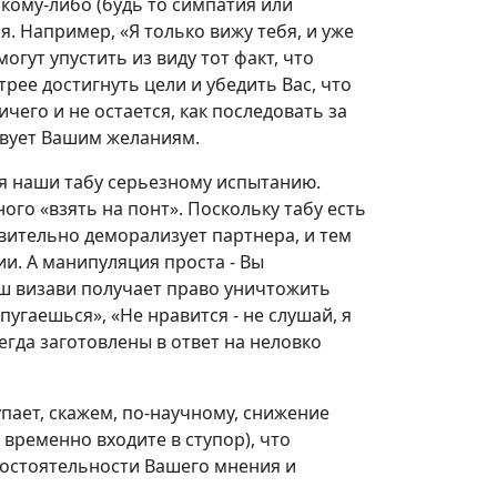
кому-либо (будь то симпатия или
. Например, «Я только вижу тебя, и уже
огут упустить из виду тот факт, что
ее достигнуть цели и убедить Вас, что
чего и не остается, как последовать за
ствует Вашим желаниям.
ая наши табу серьезному испытанию.
ого «взять на понт». Поскольку табу есть
твительно деморализует партнера, и тем
. А манипуляция проста - Вы
аш визави получает право уничтожить
пугаешься», «Не нравится - не слушай, я
егда заготовлены в ответ на неловко
упает, скажем, по-научному, снижение
 временно входите в ступор), что
есостоятельности Вашего мнения и