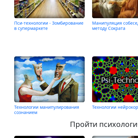
Пси-технологии - Зомбирование
Манипуляция собесе
в супермаркете
методу Сократа
Технологии манипулирования
Технологии нейроко
сознанием
Пройти психологи