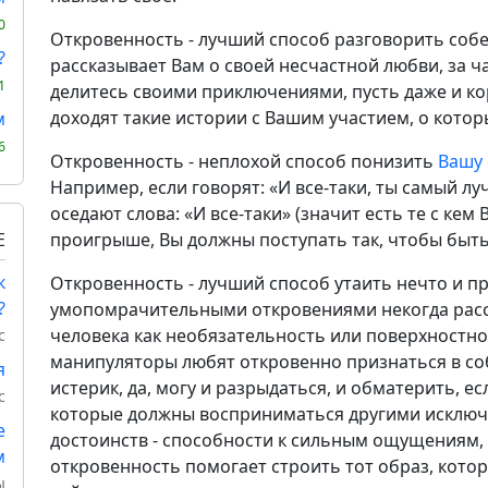
0
Откровенность - лучший способ разговорить соб
?
рассказывает Вам о своей несчастной любви, за ч
1
делитесь своими приключениями, пусть даже и кор
доходят такие истории с Вашим участием, о кото
м
6
Откровенность - неплохой способ понизить
Вашу
Например, если говорят: «И все-таки, ты самый лу
оседают слова: «И все-таки» (значит есть те с кем
Е
проигрыше, Вы должны поступать так, чтобы быть
к
Откровенность - лучший способ утаить нечто и пр
?
умопомрачительными откровениями некогда расс
человека как необязательность или поверхностн
с
манипуляторы любят откровенно признаться в собс
я
истерик, да, могу и разрыдаться, и обматерить, есл
с
которые должны восприниматься другими исключ
е
достоинств - способности к сильным ощущениям, 
м
откровенность помогает строить тот образ, кото
ы