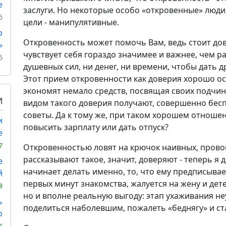
е
заслуги. Но некоторые особо «откровенные» люди
6
цели - манипулятивные.
р
Откровенность может помочь Вам, ведь стоит дов
»
чувствует себя гораздо значимее и важнее, чем р
6
душевных сил, ни денег, ни времени, чтобы дать 
Этот прием откровенности как доверия хорошо о
экономят немало средств, посвящая своих подчине
И
видом такого доверия получают, совершенно бес
советы. Да к тому же, при таком хорошем отноше
и
повысить зарплату или дать отпуск?
е
7
Откровенностью ловят на крючок наивных, провоц
рассказывают такое, значит, доверяют - теперь я 
е
начинает делать именно, то, что ему предписыва
й
первых минут знакомства, жалуется на жену и дете
8
но и вполне реальную выгоду: этап ухаживания не
ь
поделиться наболевшим, пожалеть «беднягу» и ст
о