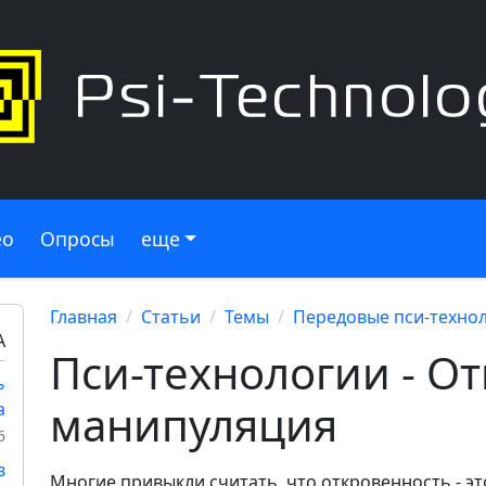
ео
Опросы
еще
Главная
Статьи
Темы
Передовые пси-техно
А
Пси-технологии - О
ь
манипуляция
а
6
в
Многие привыкли считать, что откровенность - эт