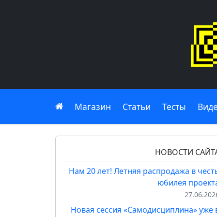
Главная
Магазин
Статьи
Тесты
Вид
НОВОСТИ САЙТ
Нам 20 лет! Летняя распродажа в чест
юбилея проект
27.06.202
Новая сессия «Самодисциплина» уже 