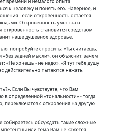
бует времени и немалого опыта
ся к человеку и понять его. Наверное, и
ошения - если откровенность остается
людьми. Откровенность уместна в
я откровенность становится средством
ранит наше душевное здоровье.
стью, попробуйте спросить: «Ты считаешь,
ми «без задней мысли», он объяснит, зачем
: «Не хочешь - не надо», «Я тут тебе душу
а Вас действительно пытаются нажать
ь?». Если Вы чувствуете, что Вам
 в определенной «тональности» - тогда
, переключатся с откровения на другую
не собираетесь обсуждать такие сложные
омпетентны или тема Вам не кажется