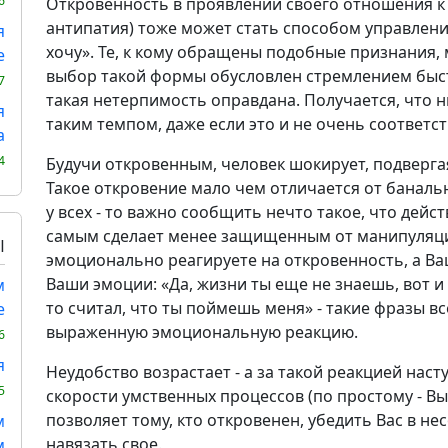
6
Откровенность в проявлении своего отношения к 
антипатия) тоже может стать способом управления
я
хочу». Те, к кому обращены подобные признания, м
е
выбор такой формы обусловлен стремлением быстр
7
такая нетерпимость оправдана. Получается, что ни
я
таким темпом, даже если это и не очень соответ
а
4
Будучи откровенным, человек шокирует, подверг
Такое откровение мало чем отличается от банальн
у всех - то важно сообщить нечто такое, что дейс
самым сделает менее защищенным от манипуляции
Ы
эмоционально реагируете на откровенность, а В
Ваши эмоции: «Да, жизни ты еще не знаешь, вот и 
м
то считал, что ты поймешь меня» - такие фразы вс
е
выраженную эмоциональную реакцию.
6
я
Неудобство возрастает - а за такой реакцией наст
5
скорости умственных процессов (по простому - Вы
позволяет тому, кто откровенен, убедить Вас в н
м
навязать свое.
м