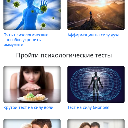
Пять психологических
Аффирмации на силу духа
способов укрепить
иммунитет
Пройти психологические тесты
Крутой тест на силу воли
Тест на силу биополя