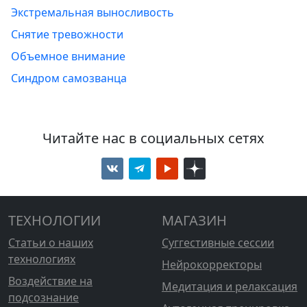
Экстремальная выносливость
Снятие тревожности
Объемное внимание
Синдром самозванца
Читайте нас в социальных сетях
ТЕХНОЛОГИИ
МАГАЗИН
Статьи о наших
Суггестивные сессии
технологиях
Нейрокорректоры
Воздействие на
Медитация и релаксация
подсознание