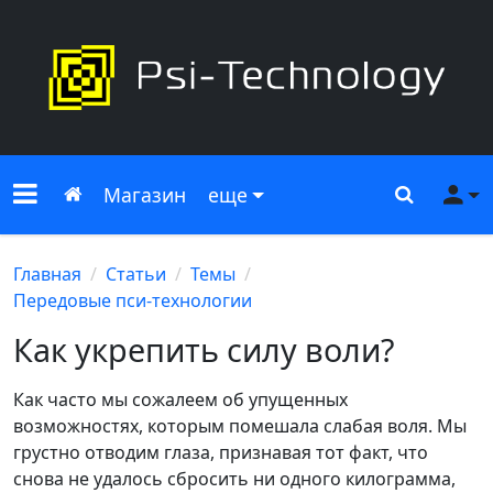
Меню сайта
Главная
Поиск
Ме
Магазин
еще
Главная
Статьи
Темы
Передовые пси-технологии
Как укрепить силу воли?
Как часто мы сожалеем об упущенных
возможностях, которым помешала слабая воля. Мы
грустно отводим глаза, признавая тот факт, что
снова не удалось сбросить ни одного килограмма,