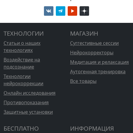
ТЕХНОЛОГИИ
МАГАЗИН
Статьи о наших
Суггестивные сессии
технологиях
Нейрокорректоры
Воздействие на
Медитация и релаксация
подсознание
Аутогенная тренировка
Технологии
Все товары
нейрокоррекции
Онлайн исследования
Противопоказания
Защитные установки
БЕСПЛАТНО
ИНФОРМАЦИЯ