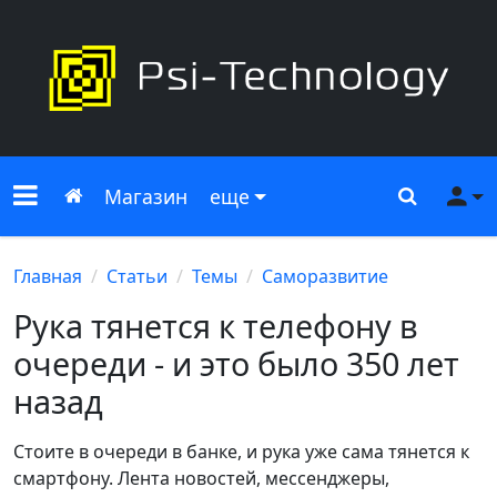
Меню сайта
Главная
Поиск
Ме
Магазин
еще
Главная
Статьи
Темы
Саморазвитие
Рука тянется к телефону в
очереди - и это было 350 лет
назад
Стоите в очереди в банке, и рука уже сама тянется к
смартфону. Лента новостей, мессенджеры,