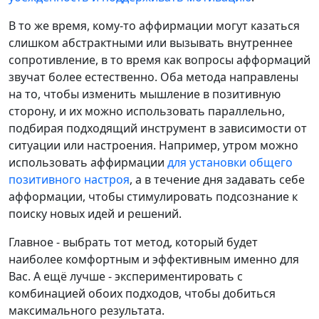
В то же время, кому-то аффирмации могут казаться
слишком абстрактными или вызывать внутреннее
сопротивление, в то время как вопросы афформаций
звучат более естественно. Оба метода направлены
на то, чтобы изменить мышление в позитивную
сторону, и их можно использовать параллельно,
подбирая подходящий инструмент в зависимости от
ситуации или настроения. Например, утром можно
использовать аффирмации
для установки общего
позитивного настроя
, а в течение дня задавать себе
афформации, чтобы стимулировать подсознание к
поиску новых идей и решений.
Главное - выбрать тот метод, который будет
наиболее комфортным и эффективным именно для
Вас. А ещё лучше - экспериментировать с
комбинацией обоих подходов, чтобы добиться
максимального результата.