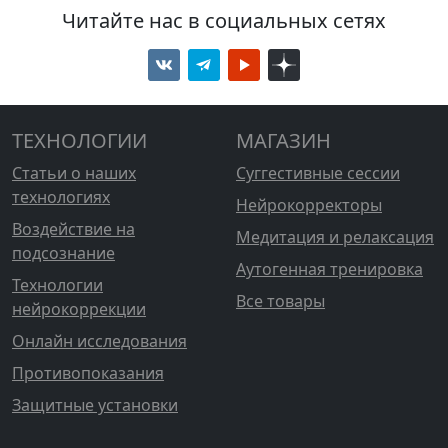
Читайте нас в социальных сетях
ТЕХНОЛОГИИ
МАГАЗИН
Статьи о наших
Суггестивные сессии
технологиях
Нейрокорректоры
Воздействие на
Медитация и релаксация
подсознание
Аутогенная тренировка
Технологии
Все товары
нейрокоррекции
Онлайн исследования
Противопоказания
Защитные установки