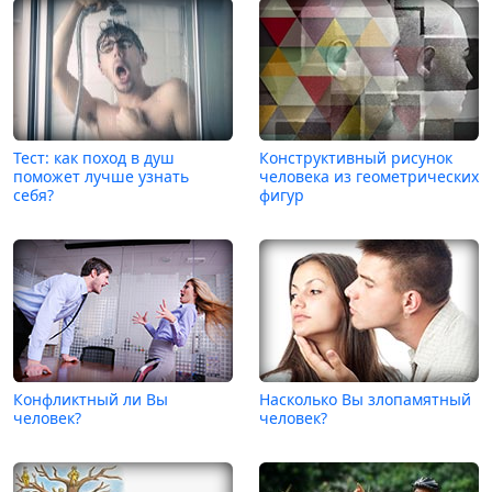
Тест: как поход в душ
Конструктивный рисунок
поможет лучше узнать
человека из геометрических
себя?
фигур
Конфликтный ли Вы
Насколько Вы злопамятный
человек?
человек?